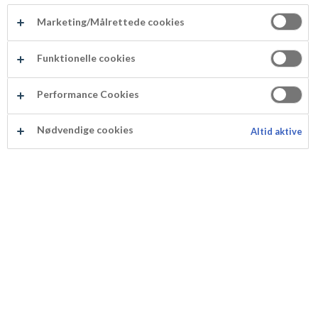
Marketing/Målrettede cookies
Funktionelle cookies
ODENSE Mini Pärlor 75 g
Performance Cookies
Produktnummer: 103134
Nødvendige cookies
Altid aktive
ODENSE Mini Pärlor har en frisk smak av fruktig
sötma som passar perfekt till alla slags kakor och
konfekt. Pärlorna får dina bakverk att se riktigt
läckra ut.
Produktspecifikation
Näringsinnehåll per 100 g