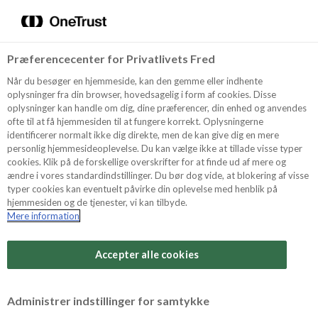
Menu
Vælg sprog
Søg
Præferencecenter for Privatlivets Fred
Recept
Når du besøger en hjemmeside, kan den gemme eller indhente
oplysninger fra din browser, hovedsagelig i form af cookies. Disse
oplysninger kan handle om dig, dine præferencer, din enhed og anvendes
ofte til at få hjemmesiden til at fungere korrekt. Oplysningerne
Produkter
identificerer normalt ikke dig direkte, men de kan give dig en mere
personlig hjemmesideoplevelse. Du kan vælge ikke at tillade visse typer
cookies. Klik på de forskellige overskrifter for at finde ud af mere og
ændre i vores standardindstillinger. Du bør dog vide, at blokering af visse
Tips och Trix
typer cookies kan eventuelt påvirke din oplevelse med henblik på
hjemmesiden og de tjenester, vi kan tilbyde.
Mere information
Om Odense Marcipan
Accepter alle cookies
Administrer indstillinger for samtykke