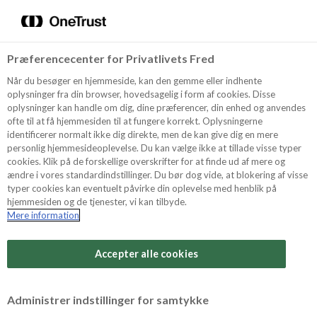
Menu
Vælg sprog
Søg
Præferencecenter for Privatlivets Fred
Produkter
Recept
Når du besøger en hjemmeside, kan den gemme eller indhente
oplysninger fra din browser, hovedsagelig i form af cookies. Disse
oplysninger kan handle om dig, dine præferencer, din enhed og anvendes
ofte til at få hjemmesiden til at fungere korrekt. Oplysningerne
Mandelmassa
Marsipan
Produkter
identificerer normalt ikke dig direkte, men de kan give dig en mere
personlig hjemmesideoplevelse. Du kan vælge ikke at tillade visse typer
cookies. Klik på de forskellige overskrifter for at finde ud af mere og
ændre i vores standardindstillinger. Du bør dog vide, at blokering af visse
Tips och Trix
typer cookies kan eventuelt påvirke din oplevelse med henblik på
hjemmesiden og de tjenester, vi kan tilbyde.
Mere information
Mandelmassa
Marsipan
Om Odense Marcipan
Accepter alle cookies
Choklad
Nougat
Administrer indstillinger for samtykke