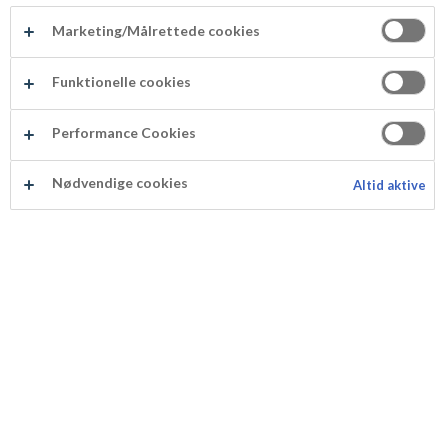
Marketing/Målrettede cookies
Choklad
Nougat
Funktionelle cookies
Performance Cookies
Glassås & strössel
Sockermassa
Nødvendige cookies
Altid aktive
Glassås & strössel
Sockermassa
Dekorationer