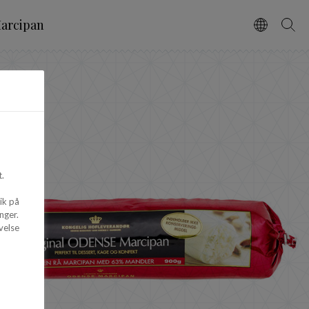
arcipan
Vælg spro
Søg
.
ik på
nger.
velse