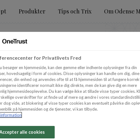
ept
Produkter
Tips och Trix
Om Odense M
ENSE
erencecenter for Privatlivets Fred
u besøger en hjemmeside, kan den gemme eller indhente oplysninger fra din
er, hovedsagelig i form af cookies. Disse oplysninger kan handle om dig, dine
 g - SE
rencer, din enhed og anvendes ofte til at få hjemmesiden til at fungere korrekt
ningerne identificerer normalt ikke dig direkte, men de kan give dig en mere
nlig hjemmesideoplevelse. Du kan vælge ikke at tillade visse typer cookies. Kl
skellige overskrifter for at finde ud af mere og ændre i vores standardindstilli
r dog vide, at blokering af visse typer cookies kan eventuelt påvirke din ople
enblik på hjemmesiden og de tjenester, vi kan tilbyde.
information
Accepter alle cookies