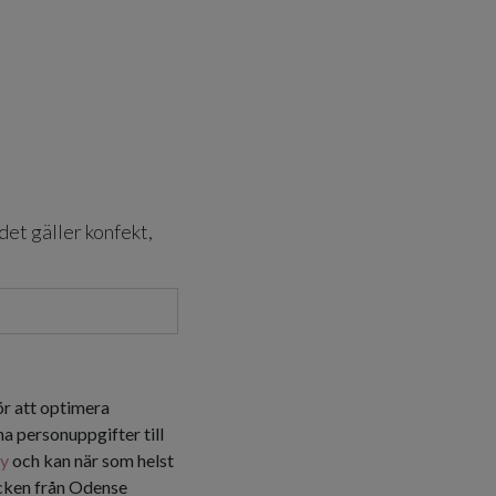
det gäller konfekt,
ör att optimera
a personuppgifter till
cy
och kan när som helst
icken från Odense