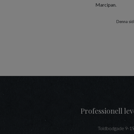
Marcipan.
Denna sid
Professionell l
Toldbodgade 9-1