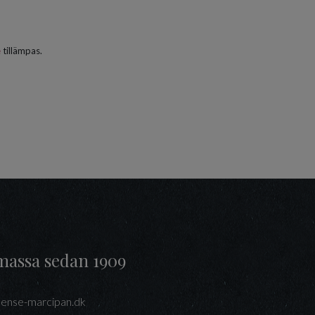
e
tillämpas.
massa sedan 1909
ense-marcipan.dk