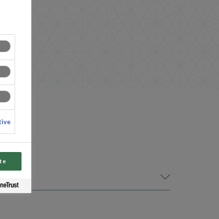
tive
te