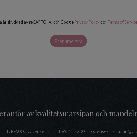
a är skyddad av reCAPTCHA, och Google
Privacy Policy
och
Terms of Servic
Prenumerera
everantör av kvalitetsmarsipan och mandel
9
DK-5000 Odense C
+4563117200
odense-marcipan@od