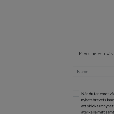
Prenumerera på vår
När du tar emot vå
nyhetsbrevets inne
att skicka ut nyhe
återkalla mitt sam