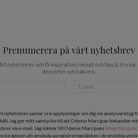
Prenumerera på vårt nyhetsbrev
t nyhetsbrev och få inspiration, recept och tips & trix när 
desserter och bakverk.
rt nyhetsbrev samlar vi in upplysningar om dig via analysverktyg f
håll. Jag ger mitt samtycke till att Odense Marcipan behandlar min
tsbrev via e-mail. Jag känner till Odense Marcipans
integritetspoli
tycke genom att använda avregistreringslänken i de enskilda utsk