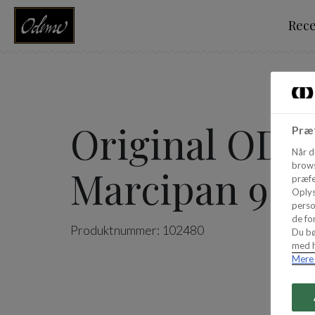
Rec
Original OD
Præf
Når d
brows
Marcipan 900
præfe
Oplys
perso
de for
Produktnummer: 102480
Du bø
med h
Mere 