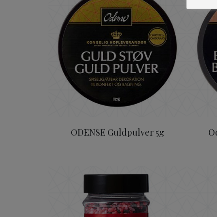
ODENSE Guldpulver 5g
O
ODENSE Skogsbär Knas/Cr