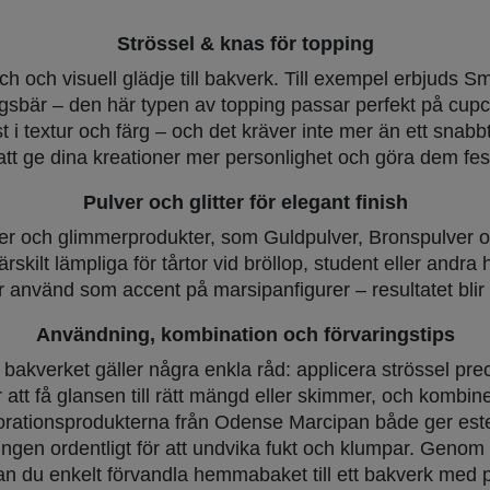
Strössel & knas för topping
 och visuell glädje till bakverk. Till exempel erbjuds S
ogsbär – den här typen av topping passar perfekt på cup
 i textur och färg – och det kräver inte mer än ett snabbt
 att ge dina kreationer mer personlighet och göra dem fest
Pulver och glitter för elegant finish
ver och glimmerprodukter, som Guldpulver, Bronspulver o
skilt lämpliga för tårtor vid bröllop, student eller andra 
er använd som accent på marsipanfigurer – resultatet blir 
Användning, kombination och förvaringstips
 bakverket gäller några enkla råd: applicera strössel prec
 att få glansen till rätt mängd eller skimmer, och kombine
ekorationsprodukterna från Odense Marcipan både ger est
ingen ordentligt för att undvika fukt och klumpar. Genom
n du enkelt förvandla hemmabaket till ett bakverk med pr