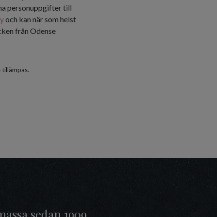
a personuppgifter till
cy
och kan när som helst
icken från Odense
e
tillämpas.
massa sedan 1909