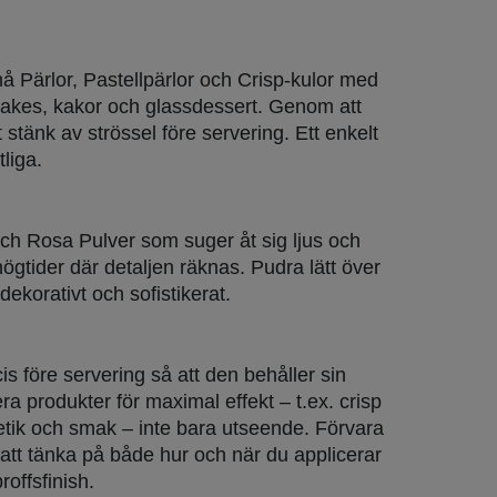
må Pärlor, Pastellpärlor och Crisp-kulor med
cakes, kakor och glassdessert. Genom att
 stänk av strössel före servering. Ett enkelt
liga.
ch Rosa Pulver som suger åt sig ljus och
högtider där detaljen räknas. Pudra lätt över
dekorativt och sofistikerat.
is före servering så att den behåller sin
ra produkter för maximal effekt – t.ex. crisp
etik och smak – inte bara utseende. Förvara
 att tänka på både hur och när du applicerar
offsfinish.