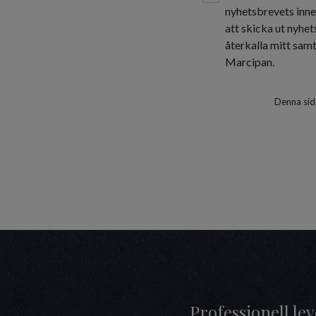
nyhetsbrevets inne
att skicka ut nyhe
återkalla mitt sam
Marcipan.
Denna sid
Professionell l