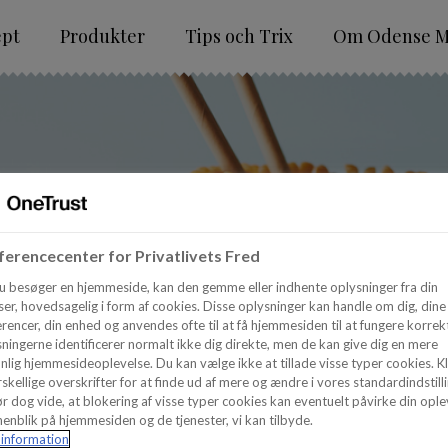
ept
Produkter
Tips och Trix
Om Odense M
Dekorationer
erencecenter for Privatlivets Fred
u besøger en hjemmeside, kan den gemme eller indhente oplysninger fra din
er, hovedsagelig i form af cookies. Disse oplysninger kan handle om dig, dine
rencer, din enhed og anvendes ofte til at få hjemmesiden til at fungere korrekt
ningerne identificerer normalt ikke dig direkte, men de kan give dig en mere
nlig hjemmesideoplevelse. Du kan vælge ikke at tillade visse typer cookies. Kl
skellige overskrifter for at finde ud af mere og ændre i vores standardindstilli
r dog vide, at blokering af visse typer cookies kan eventuelt påvirke din ople
enblik på hjemmesiden og de tjenester, vi kan tilbyde.
information