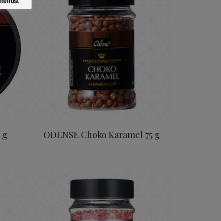
 g
ODENSE Choko Karamel 75 g
tellpärlor 75 g
ODENSE Mini Pärlor 75 g