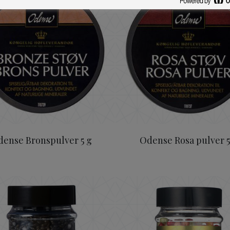
dense Bronspulver 5 g
Odense Rosa pulver 5
isp 75 g
ODENSE Lakrits Knas/Crisp 75 g
Odense Pas