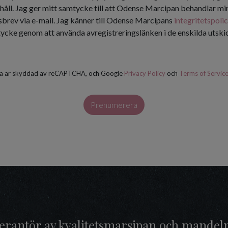
håll. Jag ger mitt samtycke till att Odense Marcipan behandlar min
tsbrev via e-mail. Jag känner till Odense Marcipans
integritetspoli
tycke genom att använda avregistreringslänken i de enskilda utsk
a är skyddad av reCAPTCHA, och Google
Privacy Policy
och
Terms of Servic
Prenumerera
everantör av kvalitetsmarsipan och mandel