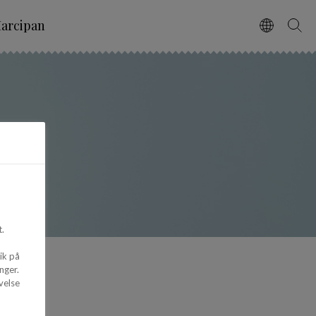
arcipan
Vælg spro
Søg
.
ik på
nger.
velse