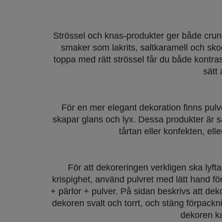
Strössel och knas-produkter ger både crunch
smaker som lakrits, saltkaramell och sk
toppa med rätt strössel får du både kontrast
sätt
För en mer elegant dekoration finns pul
skapar glans och lyx. Dessa produkter är sär
tårtan eller konfekten, ell
För att dekoreringen verkligen ska lyfta
krispighet, använd pulvret med lätt hand för
+ pärlor + pulver. På sidan beskrivs att d
dekoren svalt och torrt, och stäng förpackn
dekoren ka