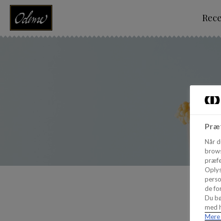
Rec
Præf
Når d
brows
præfe
Oplys
perso
de for
Du bø
med h
Mere 