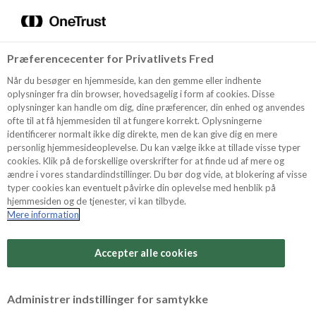
Menu
Vælg sprog
Søg
Præferencecenter for Privatlivets Fred
Recept
Når du besøger en hjemmeside, kan den gemme eller indhente
oplysninger fra din browser, hovedsagelig i form af cookies. Disse
oplysninger kan handle om dig, dine præferencer, din enhed og anvendes
ofte til at få hjemmesiden til at fungere korrekt. Oplysningerne
Produkter
identificerer normalt ikke dig direkte, men de kan give dig en mere
personlig hjemmesideoplevelse. Du kan vælge ikke at tillade visse typer
cookies. Klik på de forskellige overskrifter for at finde ud af mere og
ændre i vores standardindstillinger. Du bør dog vide, at blokering af visse
Tips och Trix
typer cookies kan eventuelt påvirke din oplevelse med henblik på
hjemmesiden og de tjenester, vi kan tilbyde.
Mere information
Svårighetsgrad
Om Odense Marcipan
Arbetstid
Accepter alle cookies
15 minuter
Betygsätt detta recept
Administrer indstillinger for samtykke
Tid totalt
(inkl. kylning, tining och