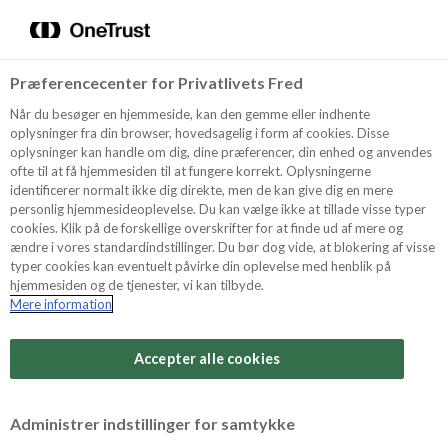
Menu
Vælg sprog
Søg
Præferencecenter for Privatlivets Fred
Recept
Når du besøger en hjemmeside, kan den gemme eller indhente
oplysninger fra din browser, hovedsagelig i form af cookies. Disse
oplysninger kan handle om dig, dine præferencer, din enhed og anvendes
ofte til at få hjemmesiden til at fungere korrekt. Oplysningerne
Produkter
identificerer normalt ikke dig direkte, men de kan give dig en mere
personlig hjemmesideoplevelse. Du kan vælge ikke at tillade visse typer
cookies. Klik på de forskellige overskrifter for at finde ud af mere og
ændre i vores standardindstillinger. Du bør dog vide, at blokering af visse
Tips och Trix
typer cookies kan eventuelt påvirke din oplevelse med henblik på
hjemmesiden og de tjenester, vi kan tilbyde.
Mere information
Svårighetsgrad
Om Odense Marcipan
Arbetstid
Accepter alle cookies
45 minuter
Betygsätt detta recept
Administrer indstillinger for samtykke
Tid totalt
(inkl. kylning, tining och