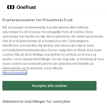
Menu
Vælg sprog
Søg
Præferencecenter for Privatlivets Fred
Recept
Når du besøger en hjemmeside, kan den gemme eller indhente
oplysninger fra din browser, hovedsagelig i form af cookies. Disse
oplysninger kan handle om dig, dine præferencer, din enhed og anvendes
ofte til at få hjemmesiden til at fungere korrekt. Oplysningerne
Produkter
identificerer normalt ikke dig direkte, men de kan give dig en mere
personlig hjemmesideoplevelse. Du kan vælge ikke at tillade visse typer
cookies. Klik på de forskellige overskrifter for at finde ud af mere og
ændre i vores standardindstillinger. Du bør dog vide, at blokering af visse
Tips och Trix
typer cookies kan eventuelt påvirke din oplevelse med henblik på
hjemmesiden og de tjenester, vi kan tilbyde.
Mere information
Om Odense Marcipan
Alt om fondant, figurmarcipan
Accepter alle cookies
og marcipan
Administrer indstillinger for samtykke
Læs mere om fondant, figurmarcipan og