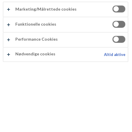
marcipan
Marketing/Målrettede cookies
Funktionelle cookies
Prenumerera på vårt nyhetsbrev
Performance Cookies
Prenumerera på vårt nyhetsbrev och få inspiration,
recept och tips & trix när det gäller konfekt, desserter
Nødvendige cookies
Altid aktive
och bakverk.
När du tar emot vårt nyhetsbrev samlar vi in
upplysningar om dig via analysverktyg för att