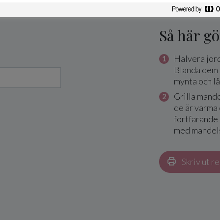
Så här gö
Halvera jord
Blanda dem 
mynta och lå
Grilla mande
de är varma 
fortfarande 
med mandels
Skriv ut r