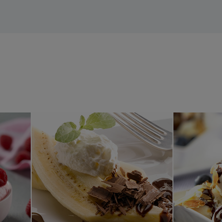
et med vit chokladsås
Banana Split