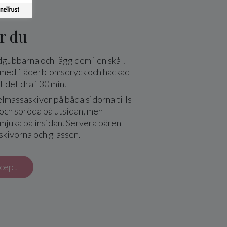
r du
gubbarna och lägg dem i en skål.
med fläderblomsdryck och hackad
t det dra i 30 min.
lmassaskivor på båda sidorna tills
och spröda på utsidan, men
mjuka på insidan. Servera bären
kivorna och glassen.
ecept