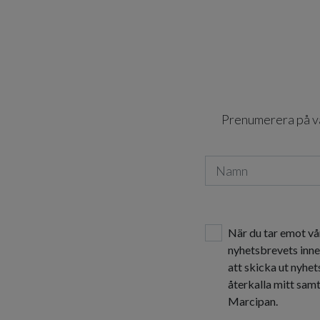
Prenumerera på vår
När du tar emot vå
nyhetsbrevets inne
att skicka ut nyhe
återkalla mitt sam
Marcipan.