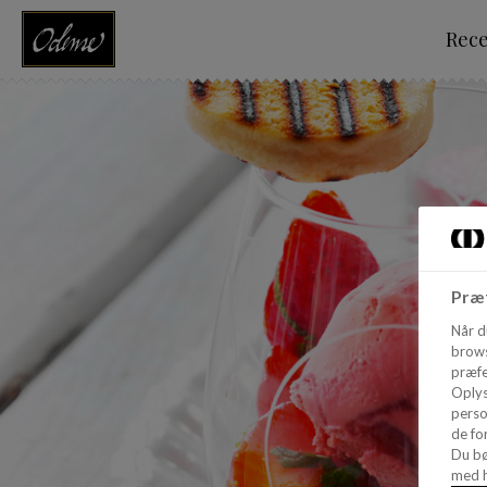
Rec
Præf
Når d
brows
præfe
Oplys
perso
de for
Du bø
med h