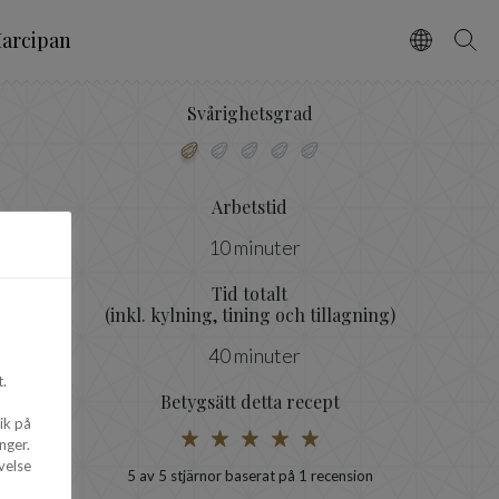
arcipan
Vælg spro
Søg
Svårighetsgrad
Arbetstid
10 minuter
Tid totalt
(inkl. kylning, tining och tillagning)
40 minuter
.
Betygsätt detta recept
ik på
nger.
velse
5
av 5 stjärnor baserat på 1 recension