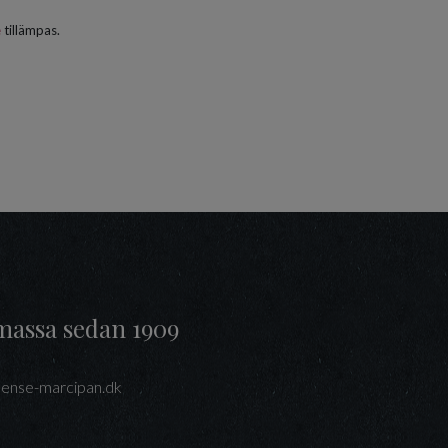
e
tillämpas.
massa sedan 1909
ense-marcipan.dk
interest