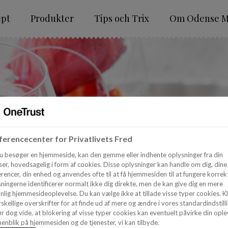
ept
Produkter
Tips och Trix
Om Odense M
erencecenter for Privatlivets Fred
u besøger en hjemmeside, kan den gemme eller indhente oplysninger fra din
er, hovedsagelig i form af cookies. Disse oplysninger kan handle om dig, dine
rencer, din enhed og anvendes ofte til at få hjemmesiden til at fungere korrekt
ningerne identificerer normalt ikke dig direkte, men de kan give dig en mere
nlig hjemmesideoplevelse. Du kan vælge ikke at tillade visse typer cookies. Kl
skellige overskrifter for at finde ud af mere og ændre i vores standardindstilli
r dog vide, at blokering af visse typer cookies kan eventuelt påvirke din ople
enblik på hjemmesiden og de tjenester, vi kan tilbyde.