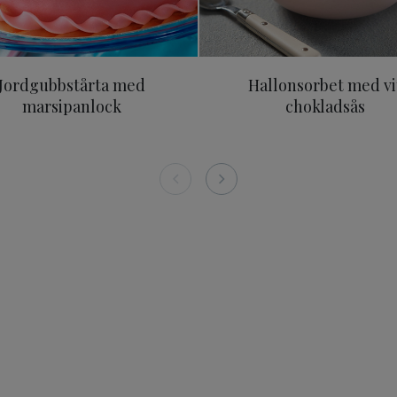
Jordgubbstårta med
Hallonsorbet med vi
marsipanlock
chokladsås
 300 g