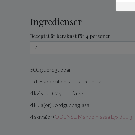
Ingredienser
Receptet är beräknat för 4 personer
500
g
Jordgubbar
1
dl
Fläderblomsaft
, koncentrat
4
kvist(ar)
Mynta
, färsk
4
kula(or)
Jordgubbsglass
4
skiva(or)
ODENSE Mandelmassa Lyx 300 g