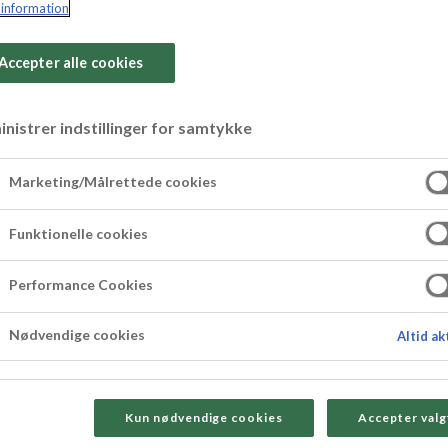
information
Accepter alle cookies
nistrer indstillinger for samtykke
ordgubbar med gri
Marketing/Målrettede cookies
Funktionelle cookies
som en god avslutning på en grillad supé.
Performance Cookies
Nødvendige cookies
Altid ak
Kun nødvendige cookies
Accepter valg