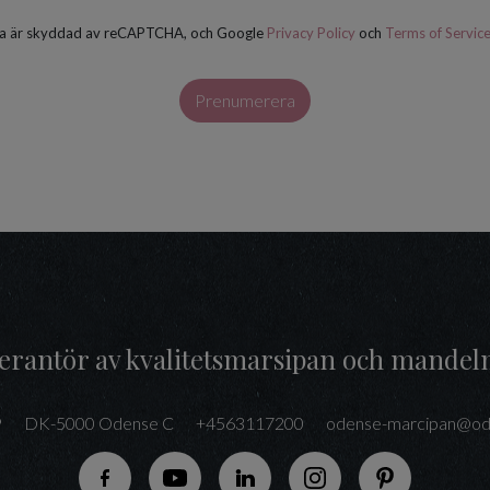
a är skyddad av reCAPTCHA, och Google
Privacy Policy
och
Terms of Servic
Prenumerera
everantör av kvalitetsmarsipan och mandel
9
DK-5000 Odense C
+4563117200
odense-marcipan@od
Följ oss på Facebook
Följ oss på YouTube
Följ oss på LinkedIn
Följ oss på Instagram
Följ oss på P