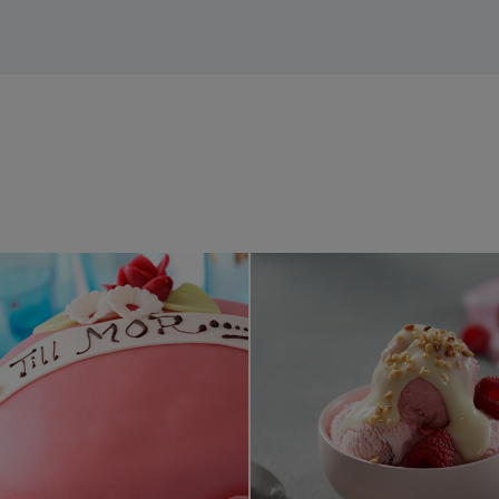
 med mandelknappar och vaniljfluff
Jordgubbstårta med marsipanlock
Hallonsorb