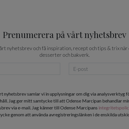
Prenumerera på vårt nyhetsbrev
t nyhetsbrev och få inspiration, recept och tips & trix när 
desserter och bakverk.
rt nyhetsbrev samlar vi in upplysningar om dig via analysverktyg f
håll. Jag ger mitt samtycke till att Odense Marcipan behandlar min
tsbrev via e-mail. Jag känner till Odense Marcipans
integritetspoli
tycke genom att använda avregistreringslänken i de enskilda utsk