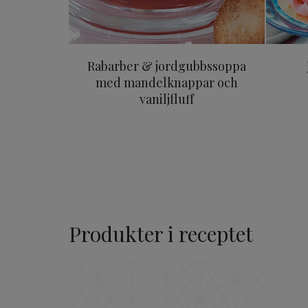
Rabarber & jordgubbssoppa
med mandelknappar och
vaniljfluff
Produkter i receptet
ODENSE Mandelmassa Lyx