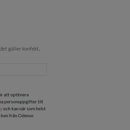
det gäller konfekt,
ör att optimera
a personuppgifter till
cy
och kan när som helst
icken från Odense