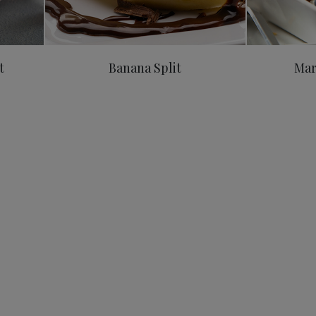
t
Banana Split
Mar