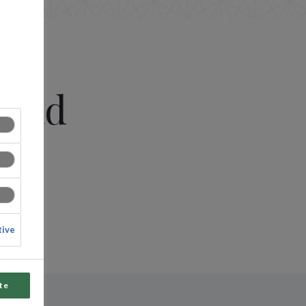
llad
tive
te