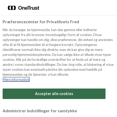
Menu
Vælg sprog
Søg
Præferencecenter for Privatlivets Fred
Recept
Når du besøger en hjemmeside, kan den gemme eller indhente
oplysninger fra din browser, hovedsagelig i form af cookies. Disse
oplysninger kan handle om dig, dine præferencer, din enhed og anvendes
ofte til at få hjemmesiden til at fungere korrekt. Oplysningerne
Produkter
identificerer normalt ikke dig direkte, men de kan give dig en mere
personlig hjemmesideoplevelse. Du kan vælge ikke at tillade visse typer
cookies. Klik på de forskellige overskrifter for at finde ud af mere og
ændre i vores standardindstillinger. Du bør dog vide, at blokering af visse
Tips och Trix
typer cookies kan eventuelt påvirke din oplevelse med henblik på
hjemmesiden og de tjenester, vi kan tilbyde.
Mere information
Svårighetsgrad
Om Odense Marcipan
Arbetstid
Accepter alle cookies
30 minuter
Betygsätt detta recept
Administrer indstillinger for samtykke
Tid totalt
(inkl. kylning, tining och