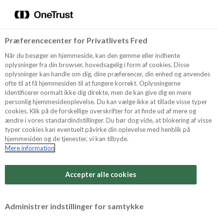
Menu
Vælg sprog
Søg
Præferencecenter for Privatlivets Fred
Recept
Når du besøger en hjemmeside, kan den gemme eller indhente
oplysninger fra din browser, hovedsagelig i form af cookies. Disse
oplysninger kan handle om dig, dine præferencer, din enhed og anvendes
ofte til at få hjemmesiden til at fungere korrekt. Oplysningerne
Produkter
identificerer normalt ikke dig direkte, men de kan give dig en mere
personlig hjemmesideoplevelse. Du kan vælge ikke at tillade visse typer
cookies. Klik på de forskellige overskrifter for at finde ud af mere og
ændre i vores standardindstillinger. Du bør dog vide, at blokering af visse
Tips och Trix
typer cookies kan eventuelt påvirke din oplevelse med henblik på
hjemmesiden og de tjenester, vi kan tilbyde.
Mere information
Svårighetsgrad
Om Odense Marcipan
Arbetstid
Accepter alle cookies
30 minuter
Betygsätt detta recept
Administrer indstillinger for samtykke
Tid totalt
(inkl. kylning, tining och