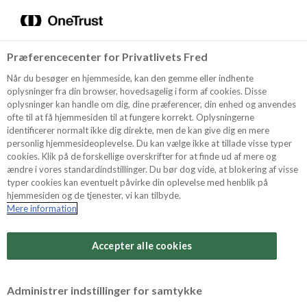
Menu
Vælg sprog
Søg
Præferencecenter for Privatlivets Fred
Recept
Når du besøger en hjemmeside, kan den gemme eller indhente
oplysninger fra din browser, hovedsagelig i form af cookies. Disse
oplysninger kan handle om dig, dine præferencer, din enhed og anvendes
ofte til at få hjemmesiden til at fungere korrekt. Oplysningerne
Produkter
identificerer normalt ikke dig direkte, men de kan give dig en mere
personlig hjemmesideoplevelse. Du kan vælge ikke at tillade visse typer
cookies. Klik på de forskellige overskrifter for at finde ud af mere og
ændre i vores standardindstillinger. Du bør dog vide, at blokering af visse
Tips och Trix
typer cookies kan eventuelt påvirke din oplevelse med henblik på
hjemmesiden og de tjenester, vi kan tilbyde.
Mere information
Om Odense Marcipan
Accepter alle cookies
Administrer indstillinger for samtykke