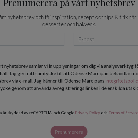
Prenumerera på vårt nyhetsbrev
t nyhetsbrev och få inspiration, recept och tips & trix när 
desserter och bakverk.
rt nyhetsbrev samlar vi in upplysningar om dig via analysverktyg f
håll. Jag ger mitt samtycke till att Odense Marcipan behandlar min
tsbrev via e-mail. Jag känner till Odense Marcipans
integritetspoli
tycke genom att använda avregistreringslänken i de enskilda utsk
a är skyddad av reCAPTCHA, och Google
Privacy Policy
och
Terms of Servic
Prenumerera