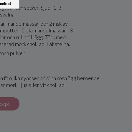
gsbär och socker. Sjud i 2-3
 svalna.
n mandelmassan och 2 msk av
mpotten. Dela mandelmassan i 8
lar och rulla till ägg. Täck med
rerad mörk choklad. Låt stelna.
rosa pulver.
an få olika nyanser på dina rosa ägg beroende
r mörk, ljus eller vit choklad.
ecept