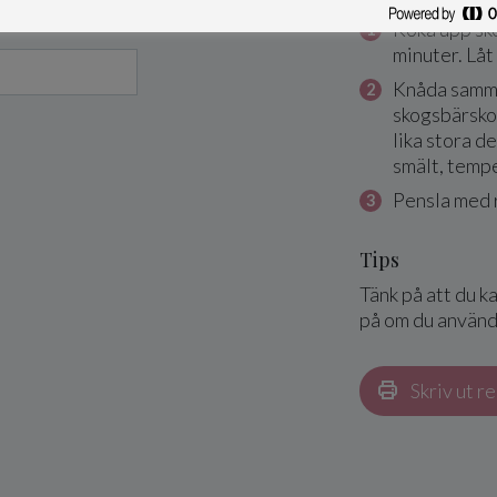
Koka upp sko
minuter. Låt
Knåda samma
skogsbärsko
lika stora de
smält, tempe
Pensla med 
Tips
Tänk på att du k
på om du använde
Skriv ut r