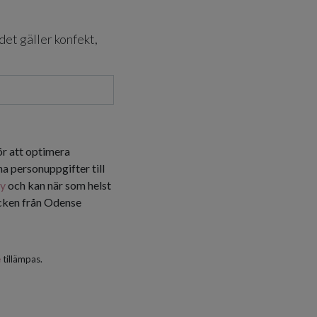
det gäller konfekt,
ör att optimera
a personuppgifter till
cy
och kan när som helst
icken från Odense
e
tillämpas.