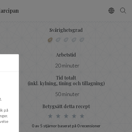
arcipan
Vælg spro
Søg
Svårighetsgrad
Arbetstid
20 minuter
Tid totalt
(inkl. kylning, tining och tillagning)
50 minuter
.
Betygsätt detta recept
ik på
nger.
velse
0
av 5 stjärnor baserat på
0
recensioner