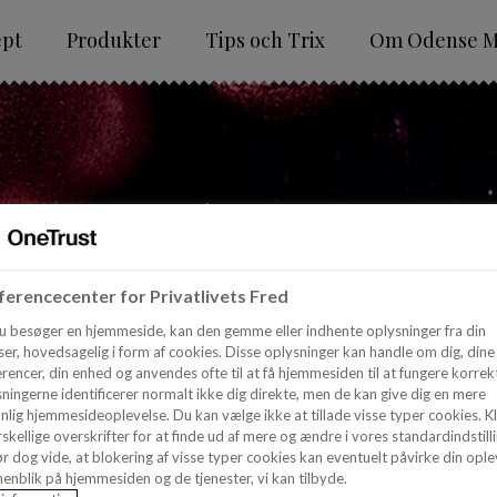
ept
Produkter
Tips och Trix
Om Odense M
erencecenter for Privatlivets Fred
u besøger en hjemmeside, kan den gemme eller indhente oplysninger fra din
er, hovedsagelig i form af cookies. Disse oplysninger kan handle om dig, dine
rencer, din enhed og anvendes ofte til at få hjemmesiden til at fungere korrekt
ningerne identificerer normalt ikke dig direkte, men de kan give dig en mere
nlig hjemmesideoplevelse. Du kan vælge ikke at tillade visse typer cookies. Kl
skellige overskrifter for at finde ud af mere og ændre i vores standardindstilli
r dog vide, at blokering af visse typer cookies kan eventuelt påvirke din ople
enblik på hjemmesiden og de tjenester, vi kan tilbyde.