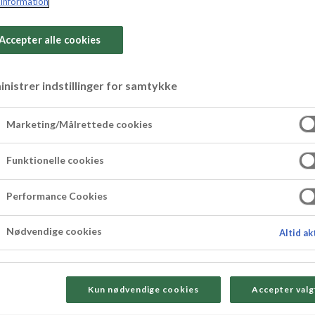
information
Accepter alle cookies
nistrer indstillinger for samtykke
 skogsbär
Marketing/Målrettede cookies
Funktionelle cookies
Performance Cookies
Nødvendige cookies
Altid ak
Kun nødvendige cookies
Accepter valg
Så här gö