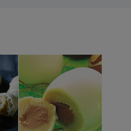
åskägg
Klassiska påskägg