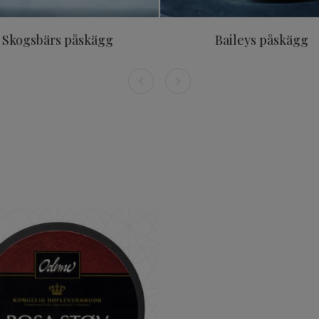
Skogsbärs påskägg
Baileys påskägg
0g
Odense Rosa pulver 5 g