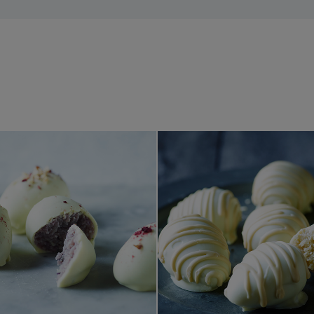
Skogsbärs påskägg
Baileys p