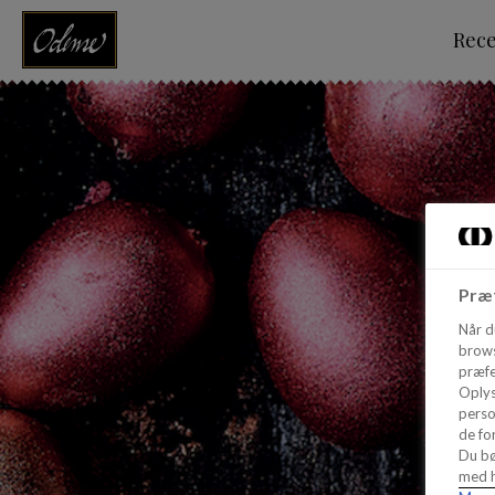
Rec
Præf
Når d
brows
præfe
Oplys
perso
de for
Du bø
med h