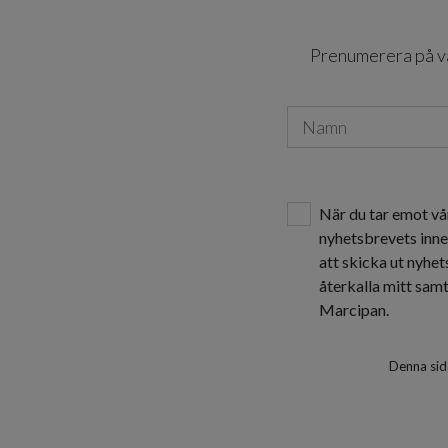
Prenumerera på vår
När du tar emot vå
nyhetsbrevets inne
att skicka ut nyhe
återkalla mitt sam
Marcipan.
Denna sid