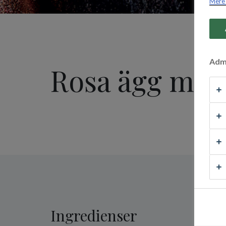
Mere 
Admi
Rosa ägg med
Ingredienser