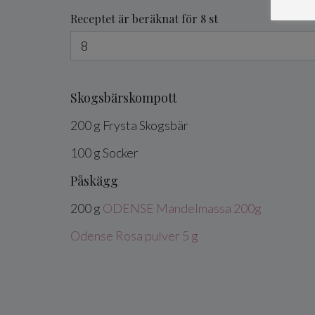
Receptet är beräknat för 8 st
Skogsbärskompott
200
g
Frysta
Skogsbär
100
g
Socker
Påskägg
200
g
ODENSE Mandelmassa 200g
Odense Rosa pulver 5 g