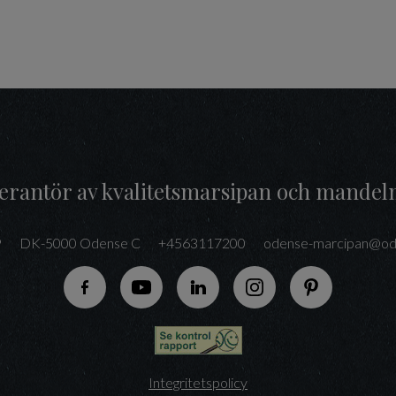
everantör av kvalitetsmarsipan och mandel
9
DK-5000 Odense C
+4563117200
odense-marcipan@od
Följ oss på Facebook
Följ oss på YouTube
Följ oss på LinkedIn
Följ oss på Instagram
Följ oss på P
Integritetspolicy