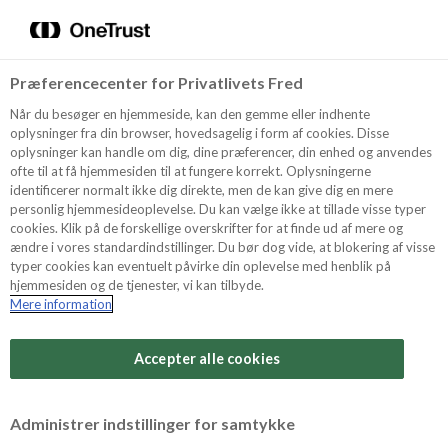
Menu
Vælg sprog
Søg
Præferencecenter for Privatlivets Fred
Recept
Når du besøger en hjemmeside, kan den gemme eller indhente
oplysninger fra din browser, hovedsagelig i form af cookies. Disse
oplysninger kan handle om dig, dine præferencer, din enhed og anvendes
ofte til at få hjemmesiden til at fungere korrekt. Oplysningerne
Produkter
identificerer normalt ikke dig direkte, men de kan give dig en mere
personlig hjemmesideoplevelse. Du kan vælge ikke at tillade visse typer
cookies. Klik på de forskellige overskrifter for at finde ud af mere og
ændre i vores standardindstillinger. Du bør dog vide, at blokering af visse
Tips och Trix
typer cookies kan eventuelt påvirke din oplevelse med henblik på
hjemmesiden og de tjenester, vi kan tilbyde.
Mere information
Svårighetsgrad
Om Odense Marcipan
Arbetstid
Accepter alle cookies
20 + frysetid minuter
Betygsätt detta recept
Administrer indstillinger for samtykke
Tid totalt
(inkl. kylning, tining och