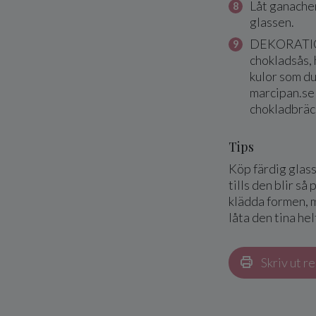
Låt ganachen
glassen.
DEKORATION
chokladsås,
kulor som du
marcipan.se 
chokladbräck
Tips
Köp färdig glass 
tills den blir så
klädda formen, m
låta den tina hel
Skriv ut r