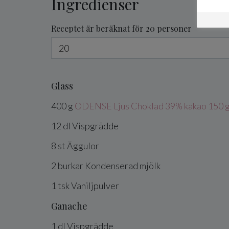
Ingredienser
Receptet är beräknat för 20 personer
Glass
400
g
ODENSE Ljus Choklad 39% kakao 150 
12
dl
Vispgrädde
8
st
Äggulor
2
burkar
Kondenserad mjölk
1
tsk
Vaniljpulver
Ganache
1
dl
Vispgrädde