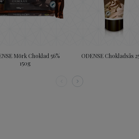
NSE Mörk Choklad 56%
ODENSE Chokladsås 2
150g