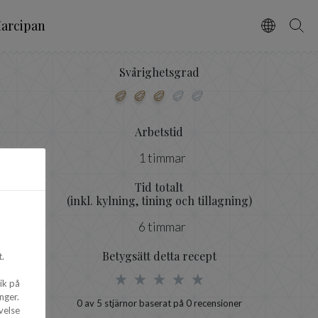
arcipan
Vælg spro
Søg
Svårighetsgrad
Arbetstid
1 timmar
Tid totalt
(inkl. kylning, tining och tillagning)
6 timmar
Betygsätt detta recept
.
ik på
nger.
0
av 5 stjärnor baserat på
0
recensioner
velse