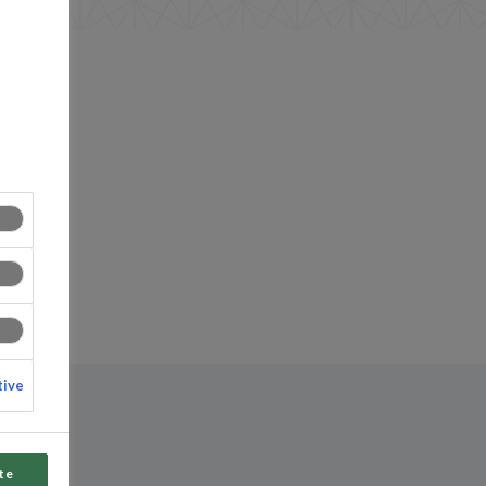
tive
te