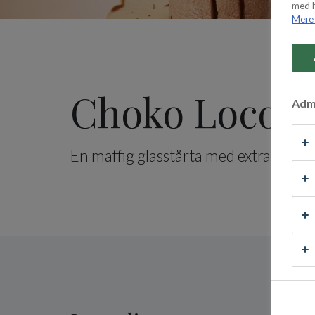
med h
Mere 
Choko Loco 
Admi
En maffig glasstårta med extra allt.