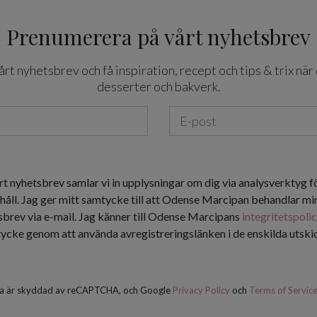
Prenumerera på vårt nyhetsbrev
t nyhetsbrev och få inspiration, recept och tips & trix när 
desserter och bakverk.
rt nyhetsbrev samlar vi in upplysningar om dig via analysverktyg f
håll. Jag ger mitt samtycke till att Odense Marcipan behandlar min
tsbrev via e-mail. Jag känner till Odense Marcipans
integritetspoli
tycke genom att använda avregistreringslänken i de enskilda utsk
a är skyddad av reCAPTCHA, och Google
Privacy Policy
och
Terms of Servic