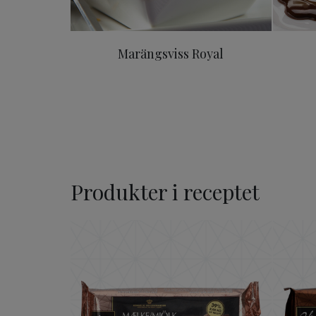
Marängsviss Royal
Produkter i receptet
ODENSE Ljus Choklad 39%