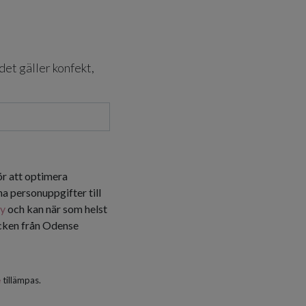
det gäller konfekt,
ör att optimera
a personuppgifter till
cy
och kan när som helst
icken från Odense
e
tillämpas.