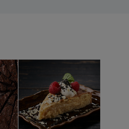
 grundrecept
Vit kladdkaka grundrecept