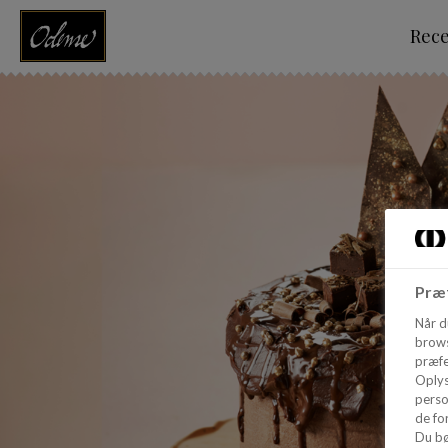
Rec
Præf
Når d
brows
præfe
Oplys
perso
de for
Du bø