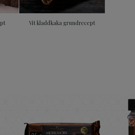
pt
Vit kladdkaka grundrecept
hokladsås 250g
ODENSE Mörk Choklad 56% 15