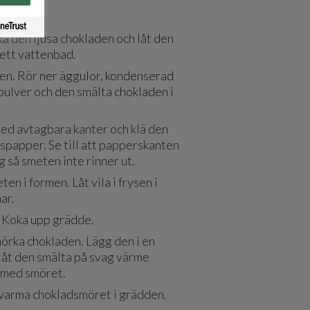
r du
a den ljusa chokladen och låt den
 ett vattenbad.
en. Rör ner äggulor, kondenserad
jpulver och den smälta chokladen i
med avtagbara kanter och klä den
spapper. Se till att papperskanten
g så smeten inte rinner ut.
en i formen. Låt vila i frysen i
ar.
oka upp grädde.
örka chokladen. Lägg den i en
 låt den smälta på svag värme
 med smöret.
 varma chokladsmöret i grädden.