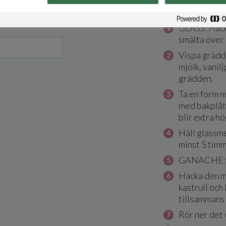
Så här gö
GLASS: Hack
smälta över
Vispa grädd
mjölk, vanil
grädden.
Ta en form 
g
med bakplåt
blir extra hö
Häll glassmet
minst 5 timm
GANACHE: K
Hacka den m
kastrull och
tillsammans
Rör ner det