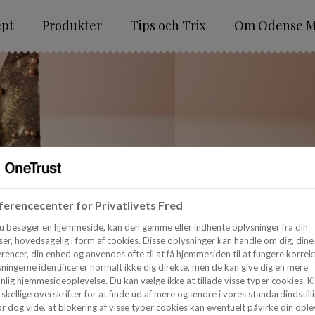
ept
Produkter
Tips och Trix
Om Odense M
erencecenter for Privatlivets Fred
u besøger en hjemmeside, kan den gemme eller indhente oplysninger fra din
er, hovedsagelig i form af cookies. Disse oplysninger kan handle om dig, dine
rencer, din enhed og anvendes ofte til at få hjemmesiden til at fungere korrekt
ningerne identificerer normalt ikke dig direkte, men de kan give dig en mere
nlig hjemmesideoplevelse. Du kan vælge ikke at tillade visse typer cookies. Kl
skellige overskrifter for at finde ud af mere og ændre i vores standardindstilli
r dog vide, at blokering af visse typer cookies kan eventuelt påvirke din ople