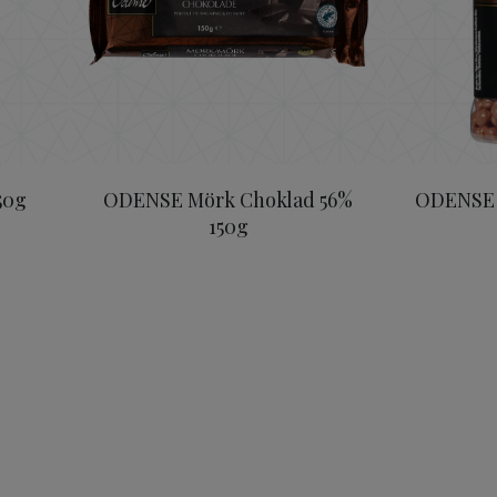
50g
ODENSE Mörk Choklad 56%
ODENSE 
150g