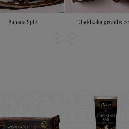
Banana Split
Kladdkaka grundrece
 kakao 150g
ODENSE Mörk Choklad 56% 150 g
ODENSE C