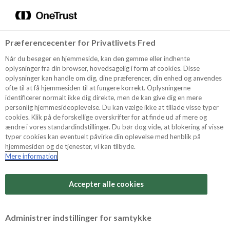
Menu
Vælg sprog
Søg
Præferencecenter for Privatlivets Fred
Recept
Når du besøger en hjemmeside, kan den gemme eller indhente
oplysninger fra din browser, hovedsagelig i form af cookies. Disse
oplysninger kan handle om dig, dine præferencer, din enhed og anvendes
ofte til at få hjemmesiden til at fungere korrekt. Oplysningerne
Produkter
identificerer normalt ikke dig direkte, men de kan give dig en mere
personlig hjemmesideoplevelse. Du kan vælge ikke at tillade visse typer
cookies. Klik på de forskellige overskrifter for at finde ud af mere og
ændre i vores standardindstillinger. Du bør dog vide, at blokering af visse
Tips och Trix
typer cookies kan eventuelt påvirke din oplevelse med henblik på
hjemmesiden og de tjenester, vi kan tilbyde.
Mere information
Svårighetsgrad
Om Odense Marcipan
Arbetstid
Accepter alle cookies
35 minuter
Betygsätt detta recept
Administrer indstillinger for samtykke
Tid totalt
(inkl. kylning, tining och