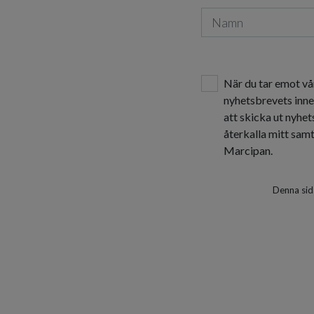
När du tar emot vå
nyhetsbrevets inne
att skicka ut nyhe
återkalla mitt sam
Marcipan.
Denna sid