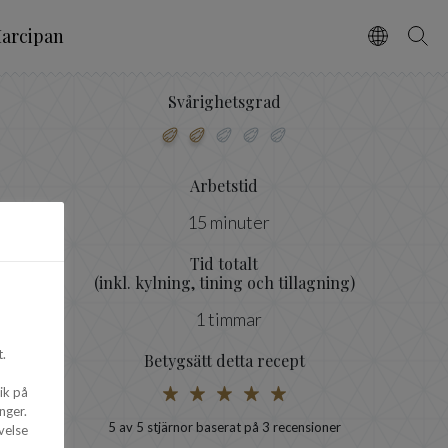
arcipan
Vælg spro
Søg
Svårighetsgrad
Arbetstid
15 minuter
Tid totalt
(inkl. kylning, tining och tillagning)
1 timmar
.
Betygsätt detta recept
ik på
nger.
5
av 5 stjärnor baserat på
3
recensioner
velse