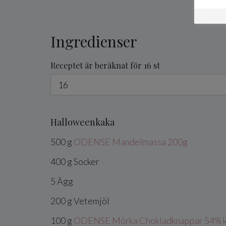
Ingredienser
Receptet är beräknat för 16 st
Halloweenkaka
500
g
ODENSE Mandelmassa 200g
400
g
Socker
5
Ägg
200
g
Vetemjöl
100
g
ODENSE Mörka Chokladknappar 54% k