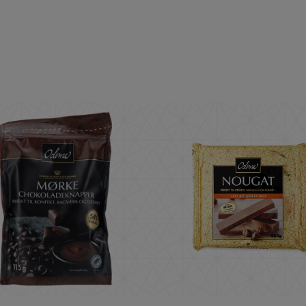
0g
ODENSE Mörka Chokladknappar 54% kakao 115
ODENSE N