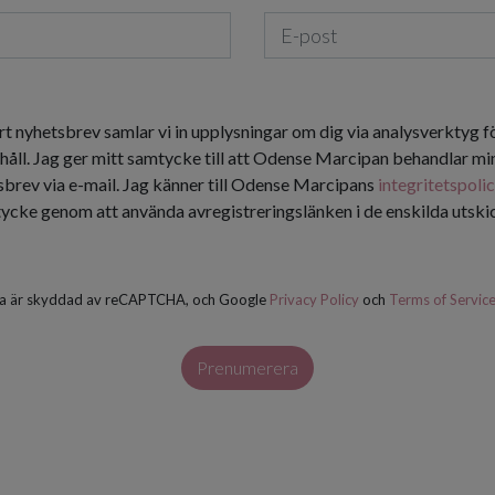
rt nyhetsbrev samlar vi in upplysningar om dig via analysverktyg f
håll. Jag ger mitt samtycke till att Odense Marcipan behandlar min
tsbrev via e-mail. Jag känner till Odense Marcipans
integritetspoli
tycke genom att använda avregistreringslänken i de enskilda utsk
a är skyddad av reCAPTCHA, och Google
Privacy Policy
och
Terms of Servic
Prenumerera