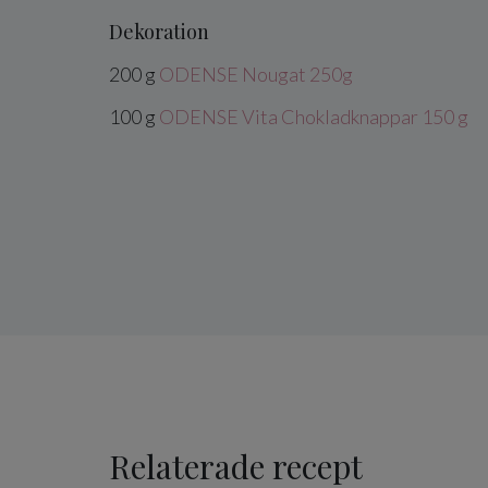
Dekoration
200
g
ODENSE Nougat 250g
100
g
ODENSE Vita Chokladknappar 150 g
Relaterade recept