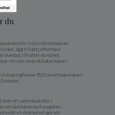
r du
assa med ett rivjärn och blanda ner
 socker, ägg tillsätts efterhand.
r blandad, tillsätter du mjölet.
ar rörs ner innan du bakar kakan i
i två springformar Ø23 cm och baka kakan i
40 minuter.
 över ett vattenbad eller i
n och täck kakan med nougaten.
 smält vit choklad och gör ett