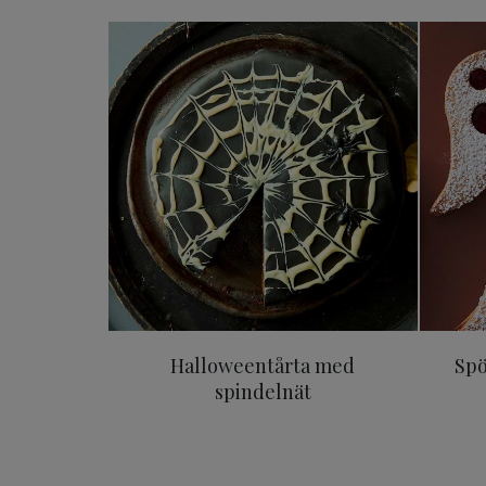
Halloweentårta med spind
Halloweentårta med
Sp
spindelnät