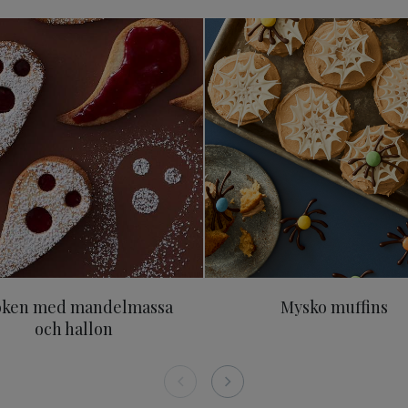
elnät
Spöken med mandelmassa och hallon
Mysko muf
öken med mandelmassa
Mysko muffins
och hallon