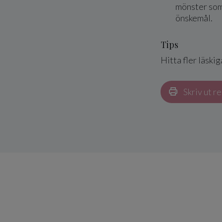
mönster som 
önskemål.
Tips
Hitta fler läskig
Skriv ut r