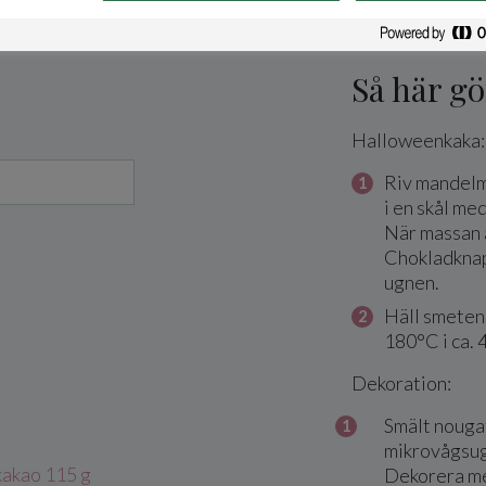
Så här gö
Halloweenkaka:
Riv mandelm
i en skål med
När massan ä
Chokladknapp
ugnen.
Häll smeten 
180°C i ca. 
Dekoration:
Smält nougat
mikrovågsug
akao 115 g
Dekorera med