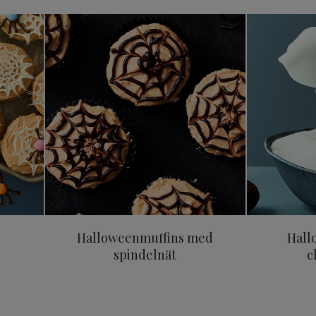
fins
Halloweenmuffins med spindel
Halloweenmuffins med
Hall
spindelnät
c