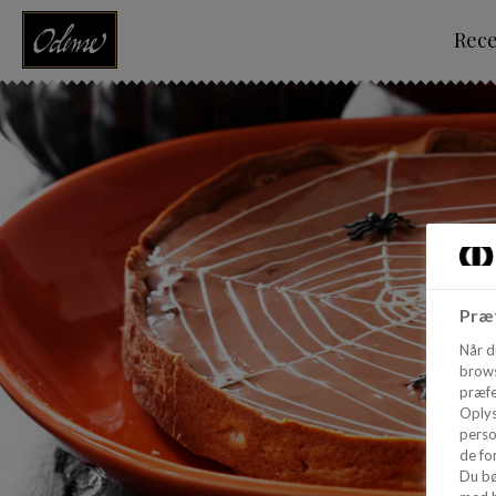
Rec
Præf
Når d
brows
præfe
Oplys
perso
de for
Du bø