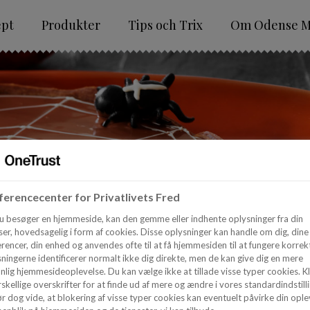
ept
Produkter
Tips och Trix
Om Odense M
erencecenter for Privatlivets Fred
u besøger en hjemmeside, kan den gemme eller indhente oplysninger fra din
er, hovedsagelig i form af cookies. Disse oplysninger kan handle om dig, dine
rencer, din enhed og anvendes ofte til at få hjemmesiden til at fungere korrekt
ningerne identificerer normalt ikke dig direkte, men de kan give dig en mere
nlig hjemmesideoplevelse. Du kan vælge ikke at tillade visse typer cookies. Kl
skellige overskrifter for at finde ud af mere og ændre i vores standardindstilli
r dog vide, at blokering af visse typer cookies kan eventuelt påvirke din ople