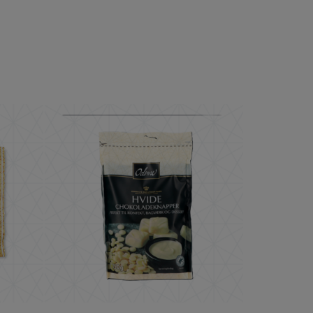
 g
ougat 250g
ODENSE Vita Chokladknappar 