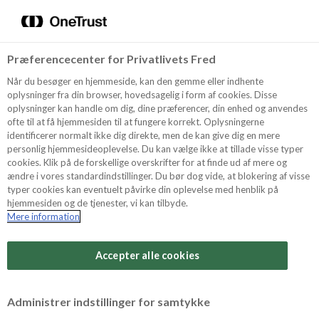
Menu
Vælg sprog
Søg
Præferencecenter for Privatlivets Fred
Recept
Når du besøger en hjemmeside, kan den gemme eller indhente
oplysninger fra din browser, hovedsagelig i form af cookies. Disse
oplysninger kan handle om dig, dine præferencer, din enhed og anvendes
ofte til at få hjemmesiden til at fungere korrekt. Oplysningerne
Produkter
identificerer normalt ikke dig direkte, men de kan give dig en mere
personlig hjemmesideoplevelse. Du kan vælge ikke at tillade visse typer
cookies. Klik på de forskellige overskrifter for at finde ud af mere og
ændre i vores standardindstillinger. Du bør dog vide, at blokering af visse
Tips och Trix
typer cookies kan eventuelt påvirke din oplevelse med henblik på
hjemmesiden og de tjenester, vi kan tilbyde.
Mere information
Svårighetsgrad
Om Odense Marcipan
Arbetstid
Accepter alle cookies
10 minuter
Betygsätt detta recept
Administrer indstillinger for samtykke
Tid totalt
(inkl. kylning, tining och