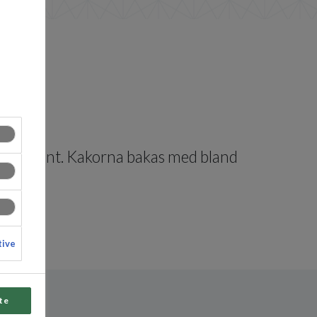
, året runt. Kakorna bakas med bland
tive
te