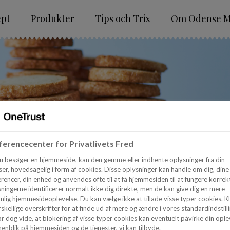
ept
Produkter
Tips och Trix
Om Odense M
erencecenter for Privatlivets Fred
u besøger en hjemmeside, kan den gemme eller indhente oplysninger fra din
er, hovedsagelig i form af cookies. Disse oplysninger kan handle om dig, dine
rencer, din enhed og anvendes ofte til at få hjemmesiden til at fungere korrekt
ningerne identificerer normalt ikke dig direkte, men de kan give dig en mere
nlig hjemmesideoplevelse. Du kan vælge ikke at tillade visse typer cookies. Kl
skellige overskrifter for at finde ud af mere og ændre i vores standardindstilli
r dog vide, at blokering af visse typer cookies kan eventuelt påvirke din ople
enblik på hjemmesiden og de tjenester, vi kan tilbyde.