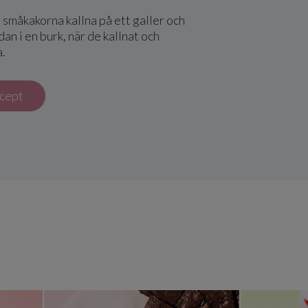
 småkakorna kallna på ett galler och
an i en burk, när de kallnat och
a.
ecept
a mums-mums
Kladdkaka grundrecept