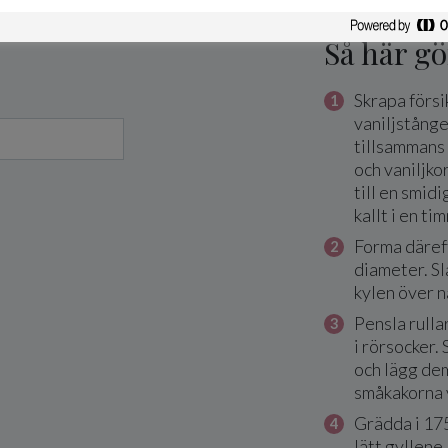
Så här gö
Skrapa försi
vaniljstång
tillsammans
och vaniljko
till en smid
kallt i en ti
Forma därefte
diameter. Slå
kylen över n
Pensla rulla
i rörsocker. 
och lägg dem
småkakorna 
Grädda i 175
lätt gyllene.