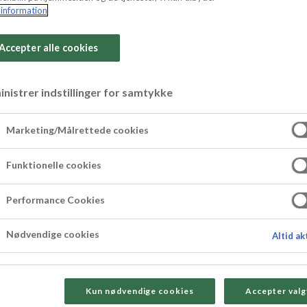
information
Accepter alle cookies
elkakor
nistrer indstillinger for samtykke
Marketing/Målrettede cookies
 mandelkakor passar att baka och kan bjudas på
Funktionelle cookies
makar underbart!
Performance Cookies
Nødvendige cookies
Altid ak
Kun nødvendige cookies
Accepter valg