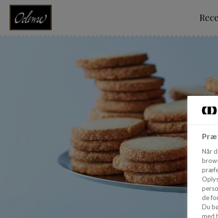
Rec
Præf
Når d
brows
præfe
Oplys
perso
de for
Du bø
med h