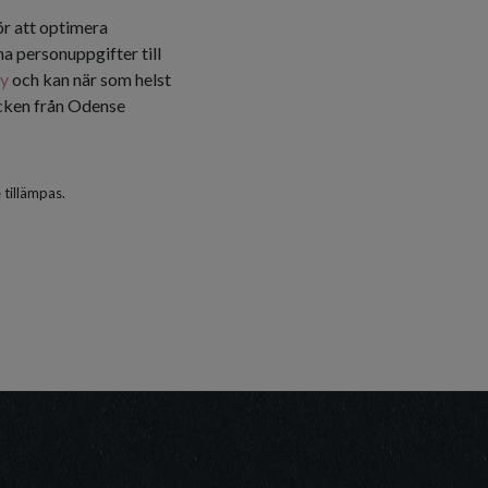
ör att optimera
a personuppgifter till
cy
och kan när som helst
icken från Odense
e
tillämpas.