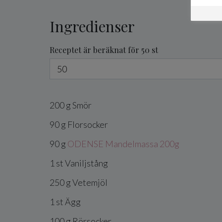
Ingredienser
Receptet är beräknat för 50 st
200
g
Smör
90
g
Florsocker
90
g
ODENSE Mandelmassa 200g
1
st
Vaniljstång
250
g
Vetemjöl
1
st
Ägg
100
g
Rörsocker