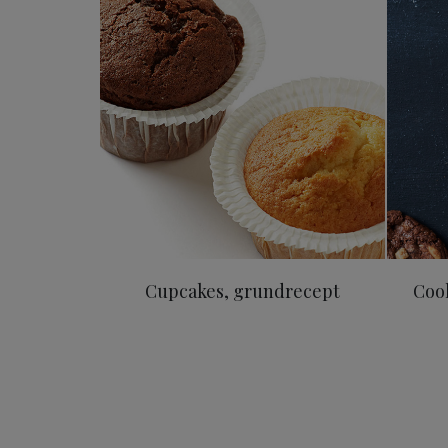
Cupcakes, grundrecept
Coo