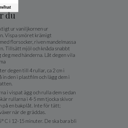
r du
ktigt ur vaniljkornen ur
en. Vispa smöret krämigt
 med florsocker, riven mandelmassa
rn. Tillsätt mjöl och knåda snabbt
ig deg med händerna. Låt degen vila
mma
r degen till 4 rullar, ca 2 cm i
 in den i plastfilm och lägg dem i
atten.
rna i vispat ägg och rulla dem sedan
Skär rullarna i 4-5 mm tjocka skivor
 på en bakplåt. Inte för tätt;
växer när de gräddas.
° C i 12-15 minuter. De ska bara bli