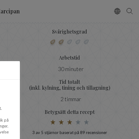
arcipan
Vælg spro
Søg
Svårighetsgrad
Arbetstid
30 minuter
Tid totalt
(inkl. kylning, tining och tillagning)
2 timmar
.
Betygsätt detta recept
ik på
nger.
velse
3
av 5 stjärnor baserat på
89
recensioner