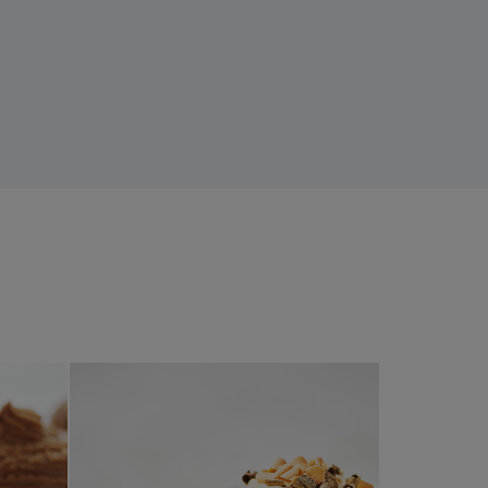
ffins
Bananmuffins med kola och chok