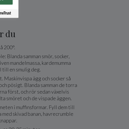
r du
å 200°.
e: Blanda samman smör, socker,
riven mandelmassa, kardemumma
 till en smulig deg.
t. Maskinvispa ägg och socker så
t och pösigt. Blanda samman de torra
na först, och rör sedan växelvis
lta smöret och de vispade äggen.
meten i muffinsformar. Fyll dem till
pa med skivad banan, havrecrumble
knappar.