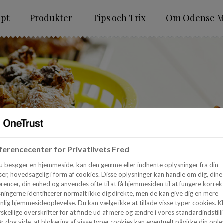
ept
Produkter
Tips och Trix
Om Odense M
erencecenter for Privatlivets Fred
u besøger en hjemmeside, kan den gemme eller indhente oplysninger fra din
er, hovedsagelig i form af cookies. Disse oplysninger kan handle om dig, dine
rencer, din enhed og anvendes ofte til at få hjemmesiden til at fungere korrekt
ningerne identificerer normalt ikke dig direkte, men de kan give dig en mere
nlig hjemmesideoplevelse. Du kan vælge ikke at tillade visse typer cookies. Kl
skellige overskrifter for at finde ud af mere og ændre i vores standardindstilli
r dog vide, at blokering af visse typer cookies kan eventuelt påvirke din ople