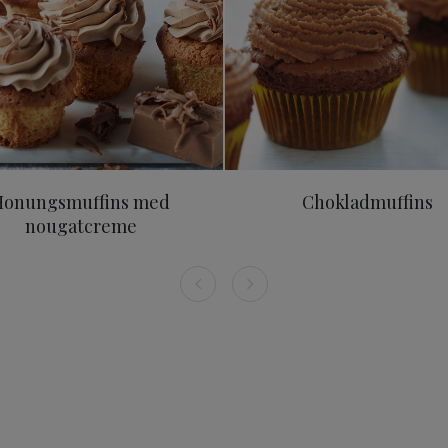
Honungsmuffins med
Chokladmuffins
nougatcreme