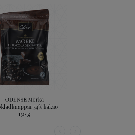
 300 g
ODENSE Mörka Chokladknappar 54% kakao 150
ODENSE Mörka
kladknappar 54% kakao
150 g