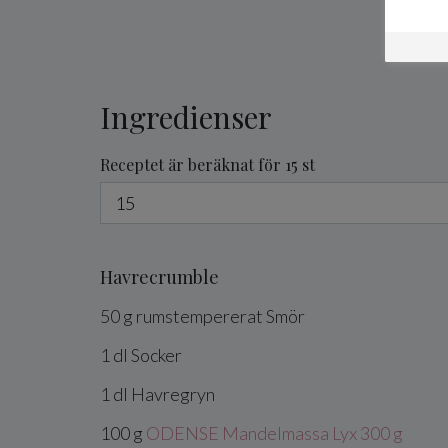
Ingredienser
Receptet är beräknat för 15 st
Havrecrumble
50
g
rumstempererat
Smör
1
dl
Socker
1
dl
Havregryn
100
g
ODENSE Mandelmassa Lyx 300 g