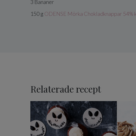
3
Bananer
150
g
ODENSE Mörka Chokladknappar 54% k
Relaterade recept
Halloweenmuffins