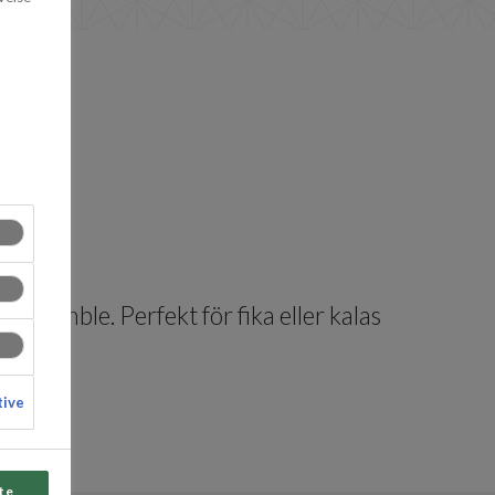
crumble. Perfekt för fika eller kalas
tive
te