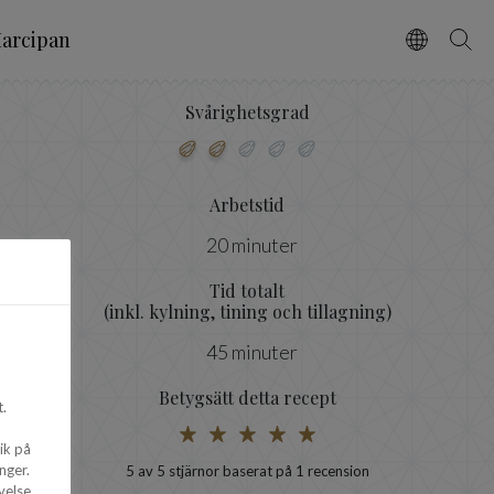
arcipan
Vælg spro
Søg
Svårighetsgrad
Arbetstid
20 minuter
Tid totalt
(inkl. kylning, tining och tillagning)
45 minuter
Betygsätt detta recept
.
ik på
nger.
5
av 5 stjärnor baserat på 1 recension
velse