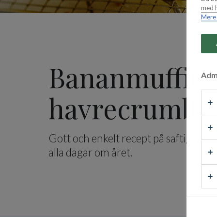
med h
Mere 
Bananmuffins
Admi
havrecrumbl
Gott och enkelt recept på saftiga ba
alla dagar om året.