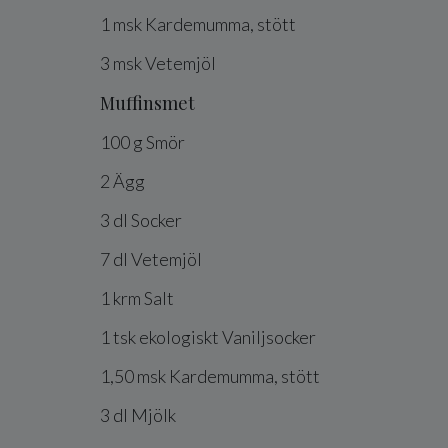
1
msk
Kardemumma, stött
3
msk
Vetemjöl
Muffinsmet
100
g
Smör
2
Ägg
3
dl
Socker
7
dl
Vetemjöl
1
krm
Salt
1
tsk
ekologiskt
Vaniljsocker
1,50
msk
Kardemumma, stött
3
dl
Mjölk