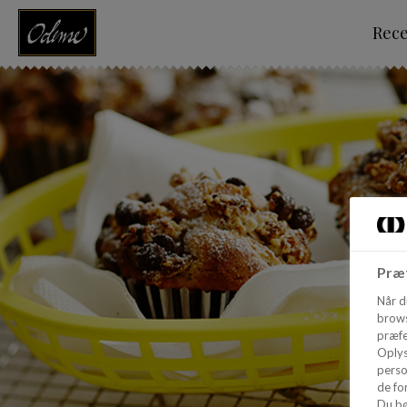
Rec
Præf
Når d
brows
præfe
Oplys
perso
de for
Du bø