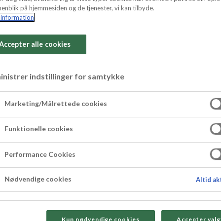
enblik på hjemmesiden og de tjenester, vi kan tilbyde.
information
Accepter alle cookies
 med choklad och
nistrer indstillinger for samtykke
e
Marketing/Målrettede cookies
Funktionelle cookies
nanmuffins med choklad, toppade med härlig havre
Performance Cookies
Nødvendige cookies
Altid ak
Kun nødvendige cookies
Accepter valg