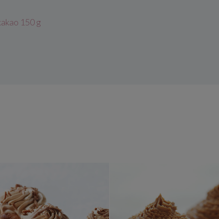
akao 150 g
Honungsmuffins med nougatcreme
Chokladmu