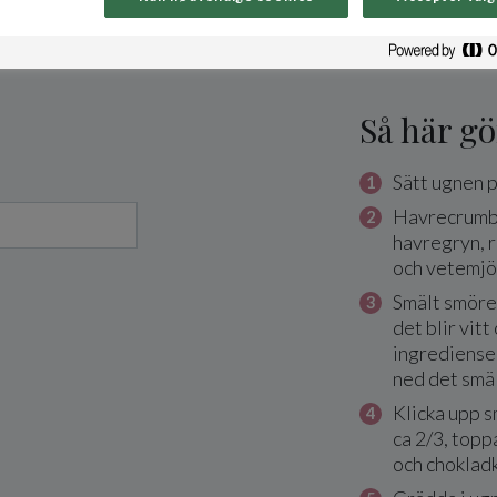
Så här gö
Sätt ugnen p
Havrecrumbl
havregryn, 
och vetemjöl
Smält smöre
det blir vit
ingredienser
ned det smä
Klicka upp s
ca 2/3, top
och choklad