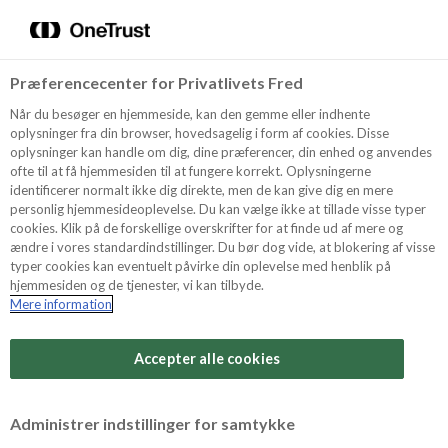
Menu
Vælg sprog
Søg
Præferencecenter for Privatlivets Fred
Recept
Når du besøger en hjemmeside, kan den gemme eller indhente
oplysninger fra din browser, hovedsagelig i form af cookies. Disse
oplysninger kan handle om dig, dine præferencer, din enhed og anvendes
ofte til at få hjemmesiden til at fungere korrekt. Oplysningerne
Produkter
identificerer normalt ikke dig direkte, men de kan give dig en mere
personlig hjemmesideoplevelse. Du kan vælge ikke at tillade visse typer
cookies. Klik på de forskellige overskrifter for at finde ud af mere og
ændre i vores standardindstillinger. Du bør dog vide, at blokering af visse
Tips och Trix
typer cookies kan eventuelt påvirke din oplevelse med henblik på
hjemmesiden og de tjenester, vi kan tilbyde.
Mere information
Svårighetsgrad
Om Odense Marcipan
Arbetstid
Accepter alle cookies
30 minuter
Betygsätt detta recept
Administrer indstillinger for samtykke
Tid totalt
(inkl. kylning, tining och