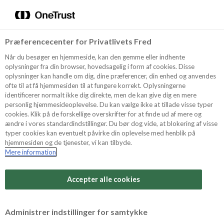
Menu
Vælg sprog
Søg
Præferencecenter for Privatlivets Fred
Recept
Når du besøger en hjemmeside, kan den gemme eller indhente
oplysninger fra din browser, hovedsagelig i form af cookies. Disse
oplysninger kan handle om dig, dine præferencer, din enhed og anvendes
ofte til at få hjemmesiden til at fungere korrekt. Oplysningerne
Produkter
identificerer normalt ikke dig direkte, men de kan give dig en mere
personlig hjemmesideoplevelse. Du kan vælge ikke at tillade visse typer
cookies. Klik på de forskellige overskrifter for at finde ud af mere og
ændre i vores standardindstillinger. Du bør dog vide, at blokering af visse
Tips och Trix
typer cookies kan eventuelt påvirke din oplevelse med henblik på
hjemmesiden og de tjenester, vi kan tilbyde.
Mere information
Svårighetsgrad
Om Odense Marcipan
Arbetstid
Accepter alle cookies
30 minuter
Betygsätt detta recept
Administrer indstillinger for samtykke
Tid totalt
(inkl. kylning, tining och