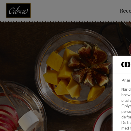
Rec
Præf
Når d
brows
præfe
Oplys
perso
de for
Du bø
med h