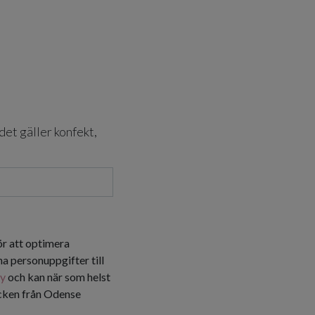
det gäller konfekt,
ör att optimera
a personuppgifter till
cy
och kan när som helst
icken från Odense