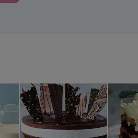
ladmousse i tre lager
Maffig chokladmoussetårta