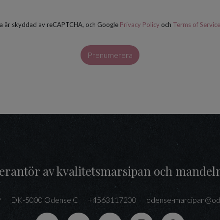
a är skyddad av reCAPTCHA, och Google
Privacy Policy
och
Terms of Servic
Prenumerera
everantör av kvalitetsmarsipan och mandel
9
DK-5000 Odense C
+4563117200
odense-marcipan@od