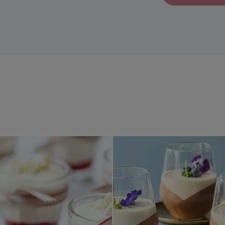
Vit chokladmousse
Lyxig chok