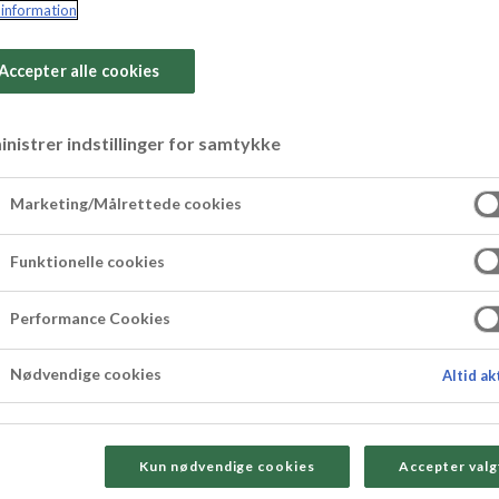
information
Accepter alle cookies
nistrer indstillinger for samtykke
ue
Marketing/Målrettede cookies
oppar det i choklad! Perfekt till nyårsfesten, till j
Funktionelle cookies
Performance Cookies
Nødvendige cookies
Altid ak
Kun nødvendige cookies
Accepter valg