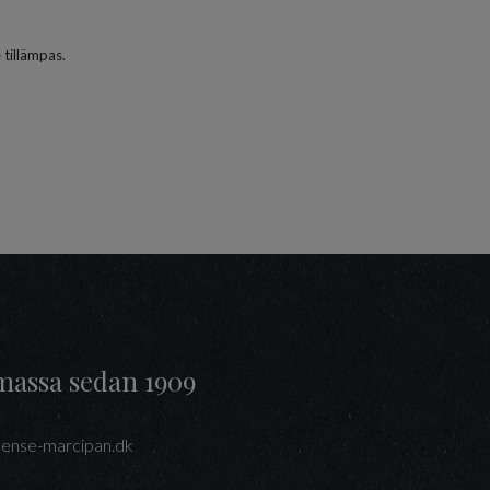
e
tillämpas.
massa sedan 1909
ense-marcipan.dk