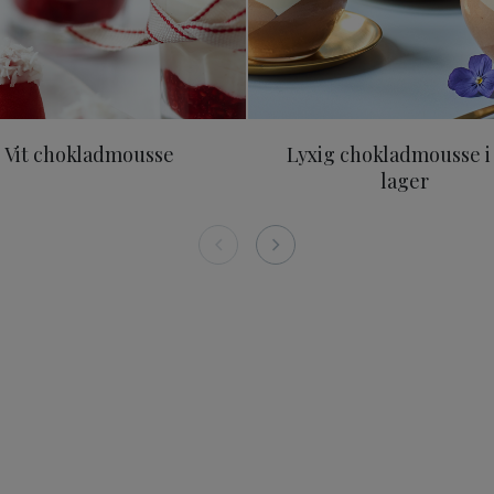
Vit chokladmousse
Lyxig chokladmousse i
lager
% kakao 150 g