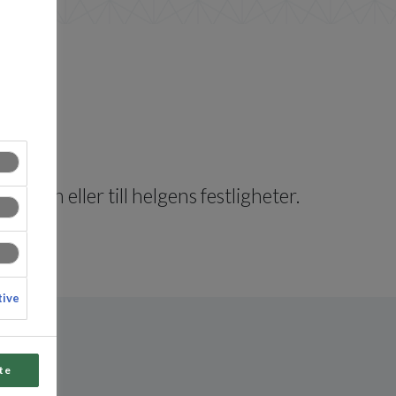
ulafton eller till helgens festligheter.
tive
te