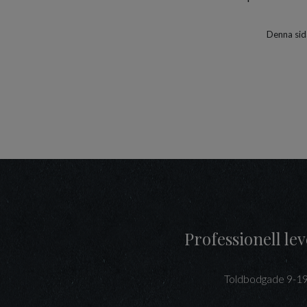
Denna sid
Professionell l
Toldbodgade 9-1