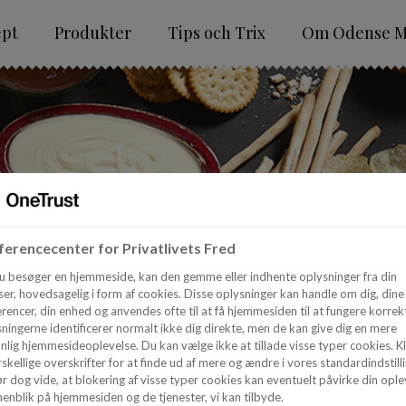
ept
Produkter
Tips och Trix
Om Odense M
erencecenter for Privatlivets Fred
u besøger en hjemmeside, kan den gemme eller indhente oplysninger fra din
er, hovedsagelig i form af cookies. Disse oplysninger kan handle om dig, dine
rencer, din enhed og anvendes ofte til at få hjemmesiden til at fungere korrekt
ningerne identificerer normalt ikke dig direkte, men de kan give dig en mere
nlig hjemmesideoplevelse. Du kan vælge ikke at tillade visse typer cookies. Kl
skellige overskrifter for at finde ud af mere og ændre i vores standardindstilli
r dog vide, at blokering af visse typer cookies kan eventuelt påvirke din ople
enblik på hjemmesiden og de tjenester, vi kan tilbyde.