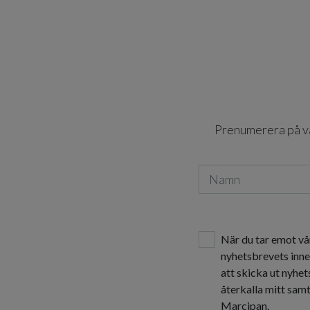
Prenumerera på vår
När du tar emot vå
nyhetsbrevets inne
att skicka ut nyhe
återkalla mitt sam
Marcipan.