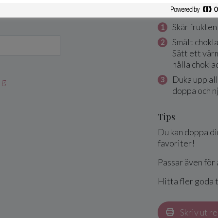
Så här gö
Skär frukten 
Smält chokla
Sätt ett vär
hålla chokla
Duka upp all
 g
doppa och n
Tips
Du kan doppa dina
favoriter!
Passar även för 
Hitta fler goda 
Skriv ut r