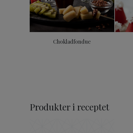
Chokladfondue
Produkter i receptet
ODENSE Mörk Choklad 70