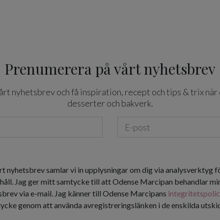
Prenumerera på vårt nyhetsbrev
t nyhetsbrev och få inspiration, recept och tips & trix när 
desserter och bakverk.
rt nyhetsbrev samlar vi in upplysningar om dig via analysverktyg f
håll. Jag ger mitt samtycke till att Odense Marcipan behandlar min
tsbrev via e-mail. Jag känner till Odense Marcipans
integritetspoli
tycke genom att använda avregistreringslänken i de enskilda utsk