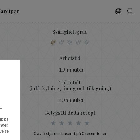
arcipan
Vælg spro
Søg
Svårighetsgrad
Arbetstid
10 minuter
Tid totalt
(inkl. kylning, tining och tillagning)
30 minuter
.
Betygsätt detta recept
ik på
nger.
velse
0
av 5 stjärnor baserat på
0
recensioner