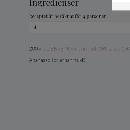
Ingredienser
Receptet är beräknat för 4 personer
200
g
ODENSE Mörk Choklad 70% kakao 150
Ananas
(eller annan frukt)