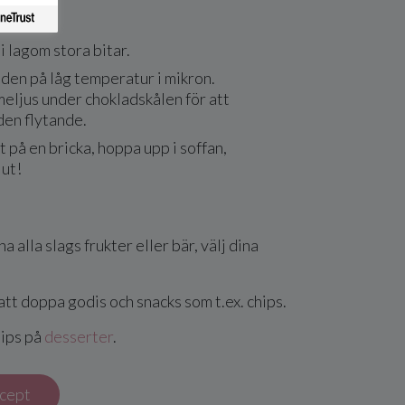
r du
i lagom stora bitar.
den på låg temperatur i mikron.
meljus under chokladskålen för att
den flytande.
t på en bricka, hoppa upp i soffan,
jut!
 alla slags frukter eller bär, välj dina
att doppa godis och snacks som t.ex. chips.
tips på
desserter
.
ecept