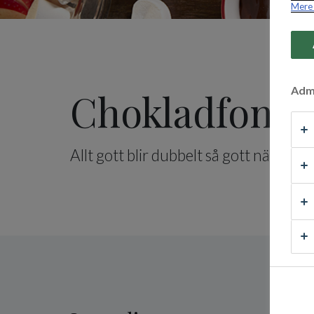
Mere 
Admi
Chokladfond
Allt gott blir dubbelt så gott när man d