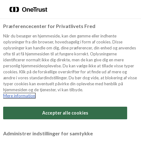
Menu
Vælg sprog
Søg
Præferencecenter for Privatlivets Fred
Recept
Når du besøger en hjemmeside, kan den gemme eller indhente
oplysninger fra din browser, hovedsagelig i form af cookies. Disse
oplysninger kan handle om dig, dine præferencer, din enhed og anvendes
ofte til at få hjemmesiden til at fungere korrekt. Oplysningerne
Produkter
identificerer normalt ikke dig direkte, men de kan give dig en mere
personlig hjemmesideoplevelse. Du kan vælge ikke at tillade visse typer
cookies. Klik på de forskellige overskrifter for at finde ud af mere og
ændre i vores standardindstillinger. Du bør dog vide, at blokering af visse
Tips och Trix
typer cookies kan eventuelt påvirke din oplevelse med henblik på
hjemmesiden og de tjenester, vi kan tilbyde.
Mere information
Svårighetsgrad
Om Odense Marcipan
Arbetstid
Accepter alle cookies
50 minuter
Betygsätt detta recept
Administrer indstillinger for samtykke
Tid totalt
(inkl. kylning, tining och