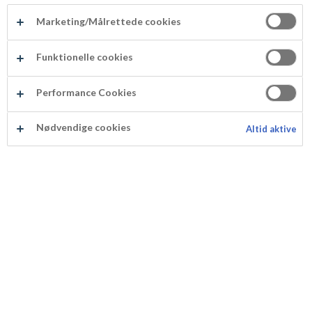
Marketing/Målrettede cookies
Funktionelle cookies
ODENSE Vit Choklad 150 g
Performance Cookies
Produktnummer: 103153
Nødvendige cookies
Altid aktive
Mindre kakaosmak, men desto mer mjölk- och
vaniljsmak! Vår vita choklad smakar bäst om du river
den över desserter och bakverk - eller blandar den
direkt i kaksmeten.
Produktspecifikation
Näringsinnehåll per 100 g