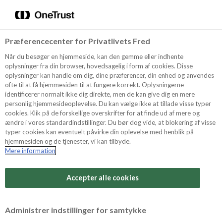
Menu
Vælg sprog
Søg
Præferencecenter for Privatlivets Fred
Recept
Når du besøger en hjemmeside, kan den gemme eller indhente
oplysninger fra din browser, hovedsagelig i form af cookies. Disse
oplysninger kan handle om dig, dine præferencer, din enhed og anvendes
ofte til at få hjemmesiden til at fungere korrekt. Oplysningerne
Produkter
identificerer normalt ikke dig direkte, men de kan give dig en mere
personlig hjemmesideoplevelse. Du kan vælge ikke at tillade visse typer
cookies. Klik på de forskellige overskrifter for at finde ud af mere og
ændre i vores standardindstillinger. Du bør dog vide, at blokering af visse
Tips och Trix
typer cookies kan eventuelt påvirke din oplevelse med henblik på
hjemmesiden og de tjenester, vi kan tilbyde.
Mere information
Om Odense Marcipan
Accepter alle cookies
Administrer indstillinger for samtykke