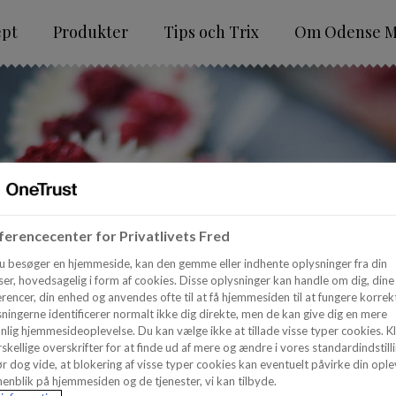
ept
Produkter
Tips och Trix
Om Odense M
erencecenter for Privatlivets Fred
u besøger en hjemmeside, kan den gemme eller indhente oplysninger fra din
er, hovedsagelig i form af cookies. Disse oplysninger kan handle om dig, dine
rencer, din enhed og anvendes ofte til at få hjemmesiden til at fungere korrekt
ningerne identificerer normalt ikke dig direkte, men de kan give dig en mere
nlig hjemmesideoplevelse. Du kan vælge ikke at tillade visse typer cookies. Kl
skellige overskrifter for at finde ud af mere og ændre i vores standardindstilli
r dog vide, at blokering af visse typer cookies kan eventuelt påvirke din ople
enblik på hjemmesiden og de tjenester, vi kan tilbyde.