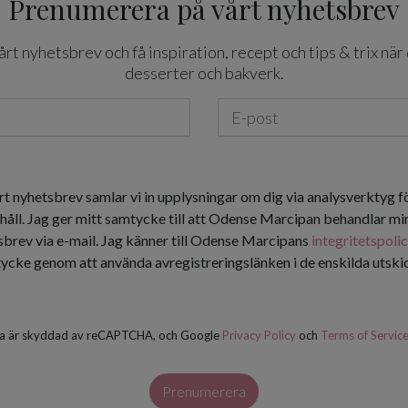
Prenumerera på vårt nyhetsbrev
t nyhetsbrev och få inspiration, recept och tips & trix när 
desserter och bakverk.
rt nyhetsbrev samlar vi in upplysningar om dig via analysverktyg f
håll. Jag ger mitt samtycke till att Odense Marcipan behandlar min
tsbrev via e-mail. Jag känner till Odense Marcipans
integritetspoli
tycke genom att använda avregistreringslänken i de enskilda utsk
a är skyddad av reCAPTCHA, och Google
Privacy Policy
och
Terms of Servic
Prenumerera