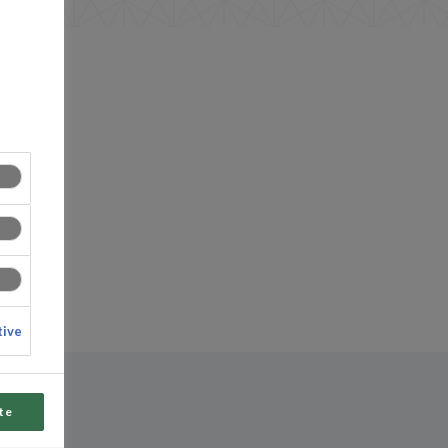
tive
te