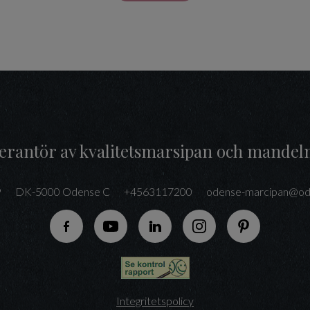
everantör av kvalitetsmarsipan och mandel
9
DK-5000 Odense C
+4563117200
odense-marcipan@od
Följ oss på Facebook
Följ oss på YouTube
Följ oss på LinkedIn
Följ oss på Instagram
Följ oss på P
Integritetspolicy