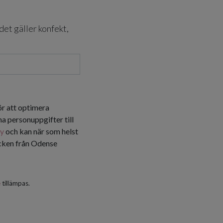
det gäller konfekt,
ör att optimera
a personuppgifter till
cy
och kan när som helst
icken från Odense
e
tillämpas.