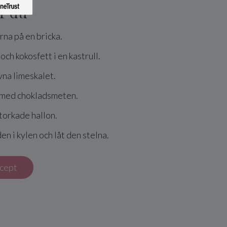
r du
rna på en bricka.
och kokosfett i en kastrull.
ivna limeskalet.
a med chokladsmeten.
storkade hallon.
den i kylen och låt den stelna.
ecept