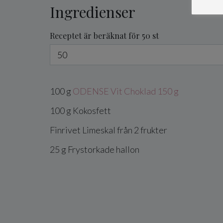
Ingredienser
Receptet är beräknat för 50 st
100
g
ODENSE Vit Choklad 150 g
100
g
Kokosfett
Finrivet
Limeskal
från 2 frukter
25
g
Frystorkade hallon