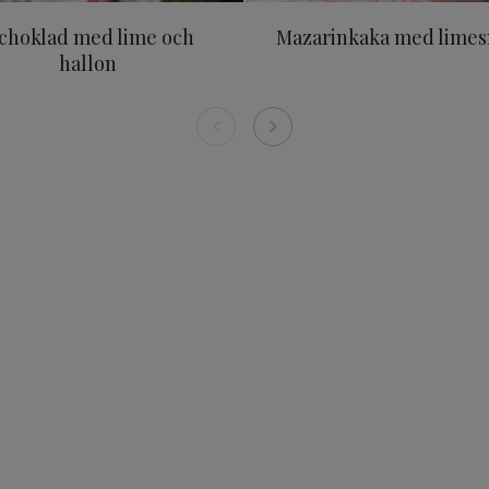
schoklad med lime och
Mazarinkaka med lime
hallon
g