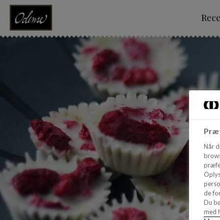
Rec
Præf
Når d
brows
præfe
Oplys
perso
de for
Du bø
med h