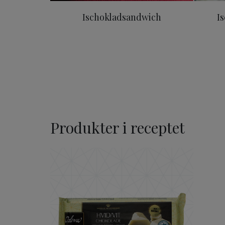
Ischokladsandwich
I
Produkter i receptet
ODENSE Vit Choklad 150 