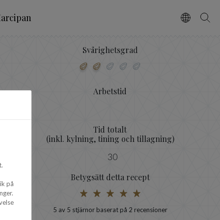
arcipan
Vælg spro
Søg
Svårighetsgrad
Arbetstid
Tid totalt
(inkl. kylning, tining och tillagning)
30
.
Betygsätt detta recept
ik på
nger.
velse
5
av 5 stjärnor baserat på
2
recensioner