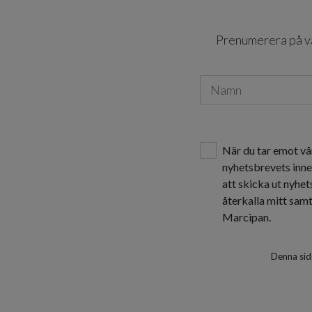
Prenumerera på vår
När du tar emot vå
nyhetsbrevets inne
att skicka ut nyhe
återkalla mitt sam
Marcipan.
Denna sid