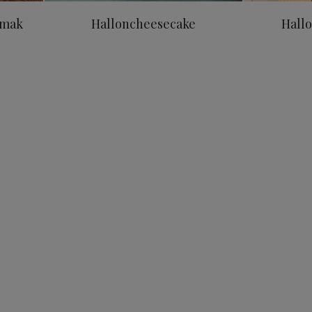
smak
Halloncheesecake
Hallo