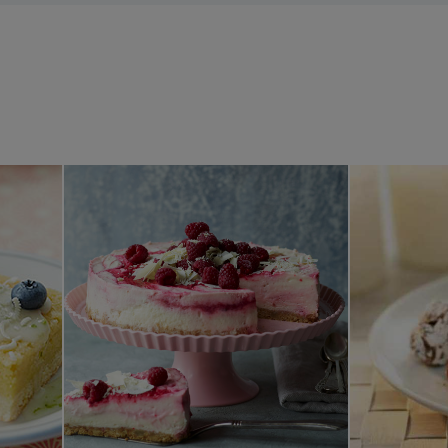
ka med limesmak
Halloncheesecake