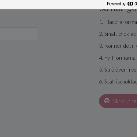
Så här gö
1. Placera forma
2. Smält choklad 
3. Rör ner det r
4. Fyll formarn
5. Strö över fry
6. Ställ ischokla
Skriv ut r