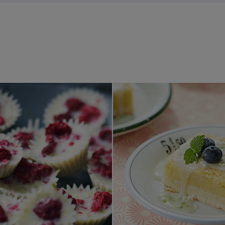
Ischoklad med lime och hallon
Mazarinka