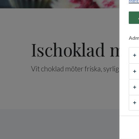
Mere 
Admi
Ischoklad med
Vit choklad möter friska, syrliga toner