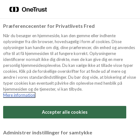
Menu
Vælg sprog
Søg
Præferencecenter for Privatlivets Fred
Recept
Når du besøger en hjemmeside, kan den gemme eller indhente
oplysninger fra din browser, hovedsagelig i form af cookies. Disse
oplysninger kan handle om dig, dine præferencer, din enhed og anvendes
ofte til at få hjemmesiden til at fungere korrekt. Oplysningerne
Produkter
identificerer normalt ikke dig direkte, men de kan give dig en mere
personlig hjemmesideoplevelse. Du kan vælge ikke at tillade visse typer
cookies. Klik på de forskellige overskrifter for at finde ud af mere og
ændre i vores standardindstillinger. Du bør dog vide, at blokering af visse
Tips och Trix
typer cookies kan eventuelt påvirke din oplevelse med henblik på
hjemmesiden og de tjenester, vi kan tilbyde.
Mere information
Svårighetsgrad
Om Odense Marcipan
Arbetstid
Accepter alle cookies
20 minuter
Betygsätt detta recept
Administrer indstillinger for samtykke
Tid totalt
(inkl. kylning, tining och