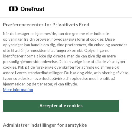
Menu
Vælg sprog
Søg
Præferencecenter for Privatlivets Fred
Recept
Når du besøger en hjemmeside, kan den gemme eller indhente
oplysninger fra din browser, hovedsagelig i form af cookies. Disse
oplysninger kan handle om dig, dine præferencer, din enhed og anvendes
ofte til at få hjemmesiden til at fungere korrekt. Oplysningerne
Produkter
identificerer normalt ikke dig direkte, men de kan give dig en mere
personlig hjemmesideoplevelse. Du kan vælge ikke at tillade visse typer
cookies. Klik på de forskellige overskrifter for at finde ud af mere og
ændre i vores standardindstillinger. Du bør dog vide, at blokering af visse
Tips och Trix
typer cookies kan eventuelt påvirke din oplevelse med henblik på
hjemmesiden og de tjenester, vi kan tilbyde.
Mere information
Svårighetsgrad
Om Odense Marcipan
Arbetstid
Accepter alle cookies
60 minuter
Betygsätt detta recept
Administrer indstillinger for samtykke
Tid totalt
(inkl. kylning, tining och