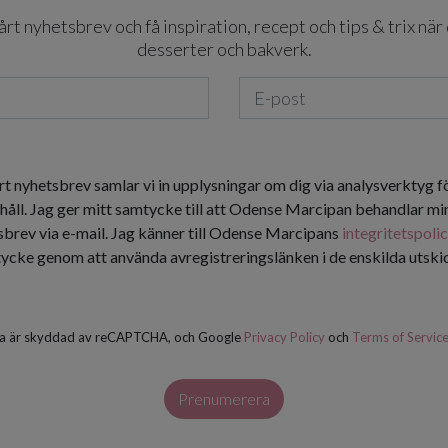
t nyhetsbrev och få inspiration, recept och tips & trix när 
desserter och bakverk.
rt nyhetsbrev samlar vi in upplysningar om dig via analysverktyg f
håll. Jag ger mitt samtycke till att Odense Marcipan behandlar min
tsbrev via e-mail. Jag känner till Odense Marcipans
integritetspoli
tycke genom att använda avregistreringslänken i de enskilda utsk
a är skyddad av reCAPTCHA, och Google
Privacy Policy
och
Terms of Servic
Prenumerera