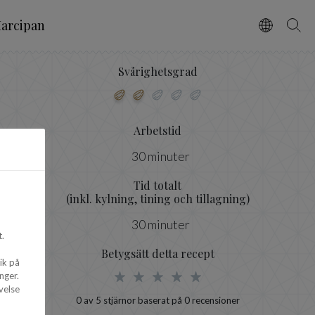
arcipan
Vælg spro
Søg
Svårighetsgrad
Arbetstid
30 minuter
Tid totalt
(inkl. kylning, tining och tillagning)
30 minuter
.
Betygsätt detta recept
ik på
nger.
velse
0
av 5 stjärnor baserat på
0
recensioner