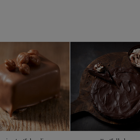
Lyxiga tryffelpraliner
Tryffelkak