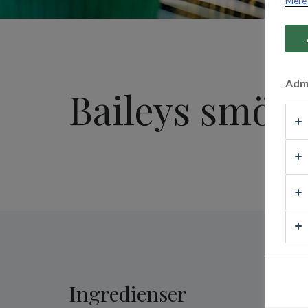
Mere 
Admi
Baileys smört
Ingredienser