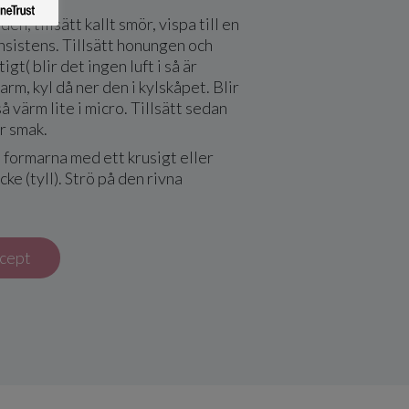
en, tillsätt kallt smör, vispa till en
sistens. Tillsätt honungen och
tigt( blir det ingen luft i så är
arm, kyl då ner den i kylskåpet. Blir
så värm lite i micro. Tillsätt sedan
r smak.
i formarna med ett krusigt eller
ke (tyll). Strö på den rivna
ecept