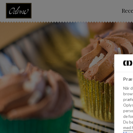
Rec
Præf
Når d
brows
præfe
Oplys
perso
de for
Du bø
med h