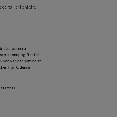
det gäller konfekt,
ör att optimera
a personuppgifter till
cy
och kan när som helst
icken från Odense
e
tillämpas.