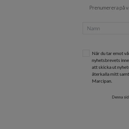
Prenumerera på vår
När du tar emot vå
nyhetsbrevets inne
att skicka ut nyhe
återkalla mitt sam
Marcipan.
Denna sid