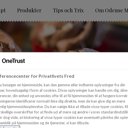
ept
Produkter
Tips och Trix
Om Odense M
erencecenter for Privatlivets Fred
u besøger en hjemmeside, kan den gemme eller indhente oplysninger fra din
er, hovedsagelig i form af cookies. Disse oplysninger kan handle om dig, dine
rencer, din enhed og anvendes ofte til at få hjemmesiden til at fungere korrekt
ningerne identificerer normalt ikke dig direkte, men de kan give dig en mere
nlig hjemmesideoplevelse. Du kan vælge ikke at tillade visse typer cookies. Kl
skellige overskrifter for at finde ud af mere og ændre i vores standardindstilli
r dog vide, at blokering af visse typer cookies kan eventuelt påvirke din ople
enblik på hjemmesiden og de tjenester, vi kan tilbyde.