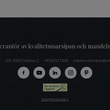
everantör av kvalitetsmarsipan och mandel
9
DK-5000 Odense C
+4563117200
odense-marcipan@od
Följ oss på Facebook
Följ oss på YouTube
Följ oss på LinkedIn
Följ oss på Instagram
Följ oss på P
Integritetspolicy