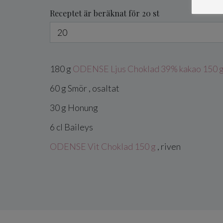
Receptet är beräknat för 20 st
180
g
ODENSE Ljus Choklad 39% kakao 150 
60
g
Smör
, osaltat
30
g
Honung
6
cl
Baileys
ODENSE Vit Choklad 150 g
, riven