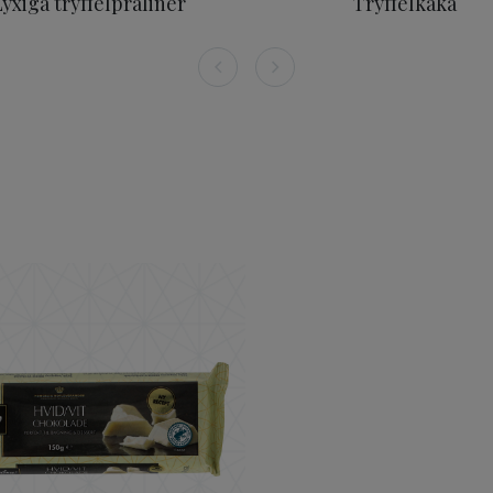
Lyxiga tryffelpraliner
Tryffelkaka
 kakao 150g
ODENSE Vit Choklad 150 g