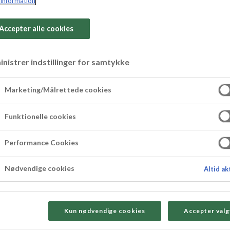
information
Accepter alle cookies
nistrer indstillinger for samtykke
ryffel
Marketing/Målrettede cookies
Funktionelle cookies
Performance Cookies
Nødvendige cookies
Altid ak
Kun nødvendige cookies
Accepter valg
Så här gö