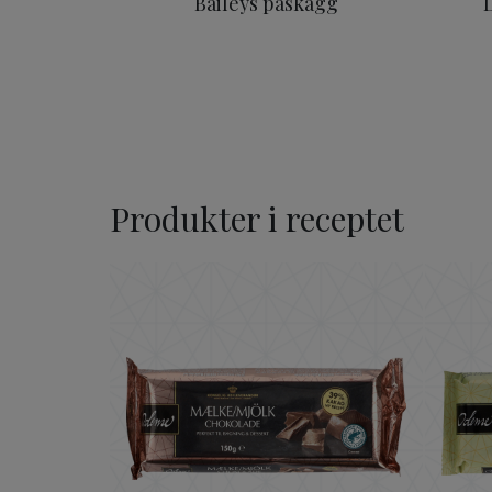
Baileys påskägg
Produkter i receptet
ODENSE Ljus Choklad 39%