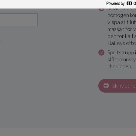
Smält choklad
homogen kon
vispa allt luf
massan för v
den för kall 
g
Baileys efte
Spritsa upp 
slätt munstyc
chokladen.
Skriv ut r