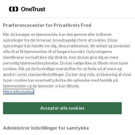
Menu
Vælg sprog
Søg
Præferencecenter for Privatlivets Fred
Recept
Når du besøger en hjemmeside, kan den gemme eller indhente
oplysninger fra din browser, hovedsagelig i form af cookies. Disse
oplysninger kan handle om dig, dine præferencer, din enhed og anvendes
ofte til at få hjemmesiden til at fungere korrekt. Oplysningerne
Produkter
identificerer normalt ikke dig direkte, men de kan give dig en mere
personlig hjemmesideoplevelse. Du kan vælge ikke at tillade visse typer
cookies. Klik på de forskellige overskrifter for at finde ud af mere og
ændre i vores standardindstillinger. Du bør dog vide, at blokering af visse
Tips och Trix
typer cookies kan eventuelt påvirke din oplevelse med henblik på
hjemmesiden og de tjenester, vi kan tilbyde.
Mere information
Om Odense Marcipan
Accepter alle cookies
Administrer indstillinger for samtykke