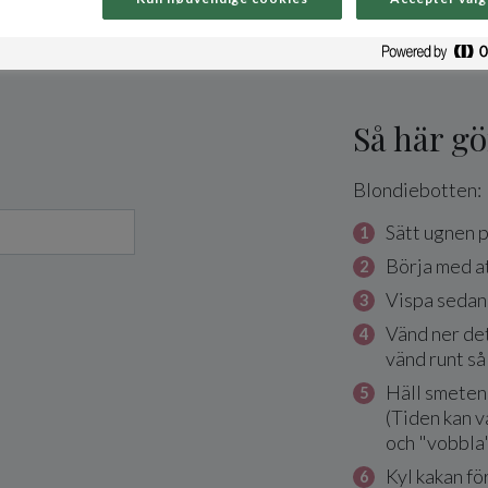
Så här gö
Blondiebotten:
Sätt ugnen 
Börja med at
Vispa sedan i
Vänd ner det
vänd runt så 
Häll smeten 
(Tiden kan v
och "vobbla"
Kyl kakan fö