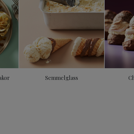
akor
Semmelglass
C