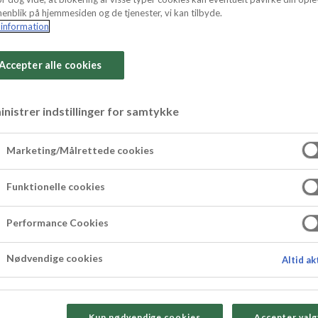
enblik på hjemmesiden og de tjenester, vi kan tilbyde.
information
Accepter alle cookies
e med blondiebo
nistrer indstillinger for samtykke
Marketing/Målrettede cookies
och härligt seg blondiebotten med smak av ka
a Lyx från ODENSE, fluffigt vispad grädde och
Funktionelle cookies
ll fikastunden.
Performance Cookies
carolinebakar.
Nødvendige cookies
Altid ak
Kun nødvendige cookies
Accepter valg