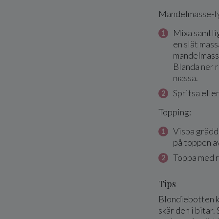
Mandelmasse-fy
Mixa samtlig
en slät mass
mandelmassan
Blanda ner r
massa.
Spritsa elle
Topping:
Vispa grädde
på toppen a
Toppa med r
Tips
Blondiebotten ka
skär den i bitar