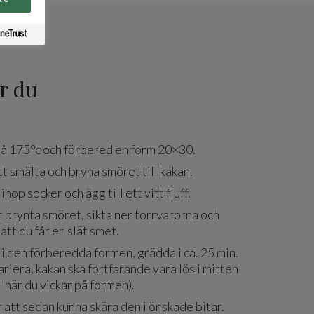
r du
på 175°c och förbered en form 20×30.
t smälta och bryna smöret till kakan.
hop socker och ägg till ett vitt fluff.
 brynta smöret, sikta ner torrvarorna och
att du får en slät smet.
i den förberedda formen, grädda i ca. 25 min.
ariera, kakan ska fortfarande vara lös i mitten
 när du vickar på formen).
r att sedan kunna skära den i önskade bitar.