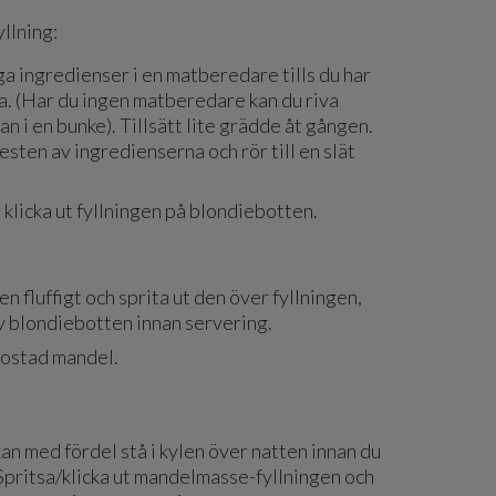
llning:
a ingredienser i en matberedare tills du har
a. (Har du ingen matberedare kan du riva
 i en bunke). Tillsätt lite grädde åt gången.
esten av ingredienserna och rör till en slät
r klicka ut fyllningen på blondiebotten.
n fluffigt och sprita ut den över fyllningen,
v blondiebotten innan servering.
ostad mandel.
n med fördel stå i kylen över natten innan du
. Spritsa/klicka ut mandelmasse-fyllningen och