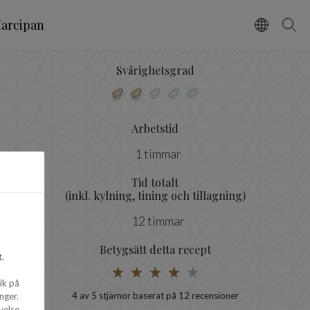
arcipan
Vælg spro
Søg
Svårighetsgrad
Arbetstid
1 timmar
Tid totalt
(inkl. kylning, tining och tillagning)
12 timmar
Betygsätt detta recept
.
ik på
4
av 5 stjärnor baserat på
12
recensioner
nger.
velse