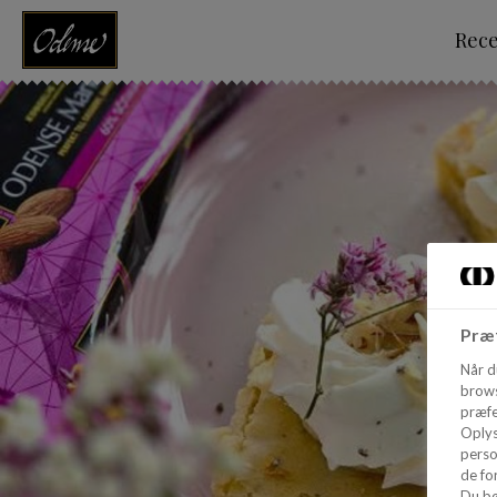
Rec
Præf
Når d
brows
præfe
Oplys
perso
de for
Du bø