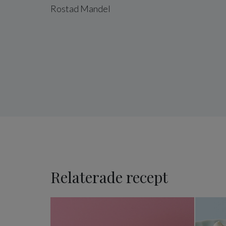
Rostad
Mandel
Relaterade recept
Semmelrulltårta med mand