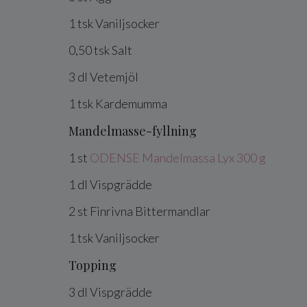
1
tsk
Vaniljsocker
0,50
tsk
Salt
3
dl
Vetemjöl
1
tsk
Kardemumma
Mandelmasse-fyllning
1
st
ODENSE Mandelmassa Lyx 300 g
1
dl
Vispgrädde
2
st
Finrivna
Bittermandlar
1
tsk
Vaniljsocker
Topping
3
dl
Vispgrädde