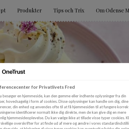
ept
Produkter
Tips och Trix
Om Odense M
erencecenter for Privatlivets Fred
u besøger en hjemmeside, kan den gemme eller indhente oplysninger fra din
er, hovedsagelig i form af cookies. Disse oplysninger kan handle om dig, dine
rencer, din enhed og anvendes ofte til at få hjemmesiden til at fungere korrekt
ningerne identificerer normalt ikke dig direkte, men de kan give dig en mere
nlig hjemmesideoplevelse. Du kan vælge ikke at tillade visse typer cookies. Kl
skellige overskrifter for at finde ud af mere og ændre i vores standardindstilli
r dog vide, at blokering af visse typer cookies kan eventuelt påvirke din ople