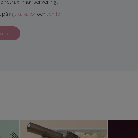
en strax innan servering.
t på
mjuka kakor
och
semlor
.
ecept
or av pannkakor
Semmelglass