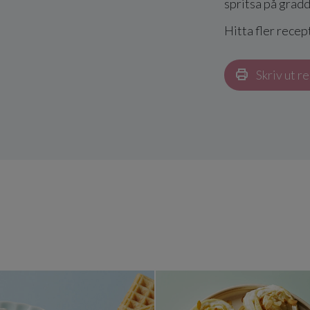
spritsa på grädd
Hitta fler recep
Skriv ut r
elmassa
Semmelvåffla med mandelmassa
Semmelros