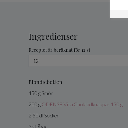
Ingredienser
Receptet är beräknat för 12 st
Blondiebotten
150
g
Smör
200
g
ODENSE Vita Chokladknappar 150 g
2,50
dl
Socker
3
st
Ägg