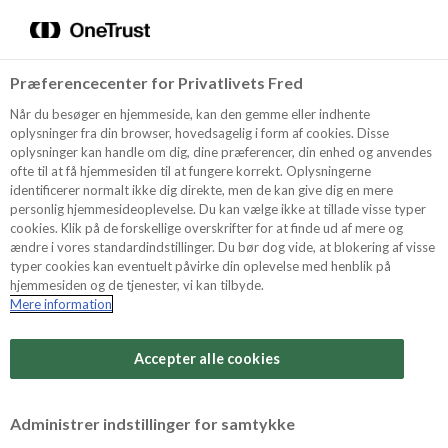
Menu
Vælg sprog
Søg
Præferencecenter for Privatlivets Fred
Recept
Når du besøger en hjemmeside, kan den gemme eller indhente
oplysninger fra din browser, hovedsagelig i form af cookies. Disse
oplysninger kan handle om dig, dine præferencer, din enhed og anvendes
ofte til at få hjemmesiden til at fungere korrekt. Oplysningerne
Produkter
identificerer normalt ikke dig direkte, men de kan give dig en mere
personlig hjemmesideoplevelse. Du kan vælge ikke at tillade visse typer
cookies. Klik på de forskellige overskrifter for at finde ud af mere og
ændre i vores standardindstillinger. Du bør dog vide, at blokering af visse
Tips och Trix
typer cookies kan eventuelt påvirke din oplevelse med henblik på
hjemmesiden og de tjenester, vi kan tilbyde.
Mere information
Svårighetsgrad
Om Odense Marcipan
Arbetstid
Accepter alle cookies
1 timmar
Betygsätt detta recept
Administrer indstillinger for samtykke
Tid totalt
(inkl. kylning, tining och