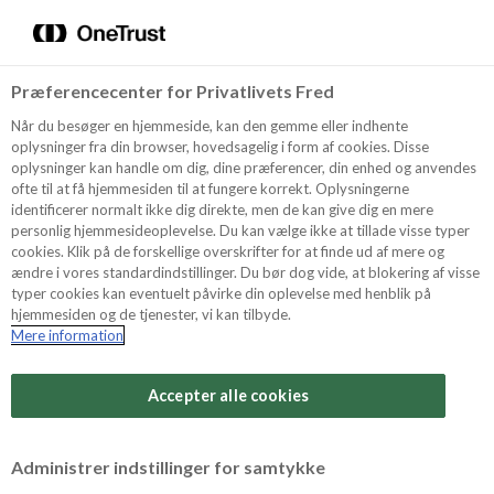
Menu
Vælg sprog
Søg
Præferencecenter for Privatlivets Fred
Recept
Når du besøger en hjemmeside, kan den gemme eller indhente
oplysninger fra din browser, hovedsagelig i form af cookies. Disse
oplysninger kan handle om dig, dine præferencer, din enhed og anvendes
ofte til at få hjemmesiden til at fungere korrekt. Oplysningerne
Produkter
identificerer normalt ikke dig direkte, men de kan give dig en mere
personlig hjemmesideoplevelse. Du kan vælge ikke at tillade visse typer
cookies. Klik på de forskellige overskrifter for at finde ud af mere og
ændre i vores standardindstillinger. Du bør dog vide, at blokering af visse
Tips och Trix
typer cookies kan eventuelt påvirke din oplevelse med henblik på
hjemmesiden og de tjenester, vi kan tilbyde.
Mere information
Svårighetsgrad
Om Odense Marcipan
Arbetstid
Accepter alle cookies
1 timmar
Betygsätt detta recept
Administrer indstillinger for samtykke
Tid totalt
(inkl. kylning, tining och