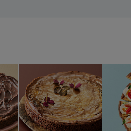
ed chokladganache
Nougatkladdkaka