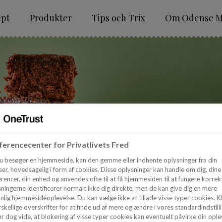
ept
Produkter
Tips och Trix
Om Odense M
erencecenter for Privatlivets Fred
u besøger en hjemmeside, kan den gemme eller indhente oplysninger fra din
er, hovedsagelig i form af cookies. Disse oplysninger kan handle om dig, dine
rencer, din enhed og anvendes ofte til at få hjemmesiden til at fungere korrekt
ningerne identificerer normalt ikke dig direkte, men de kan give dig en mere
nlig hjemmesideoplevelse. Du kan vælge ikke at tillade visse typer cookies. Kl
skellige overskrifter for at finde ud af mere og ændre i vores standardindstilli
r dog vide, at blokering af visse typer cookies kan eventuelt påvirke din ople