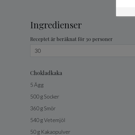
Ingredienser
Receptet är beräknat för 30 personer
Chokladkaka
5
Ägg
500
g
Socker
360
g
Smör
540
g
Vetemjöl
50
g
Kakaopulver