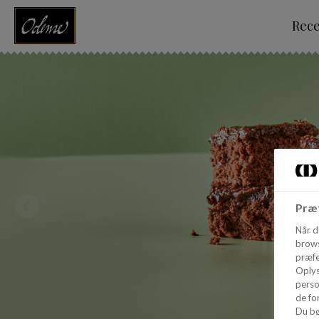
Rec
Præf
Når d
brows
præfe
Oplys
perso
de for
Du bø