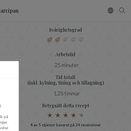
arcipan
Vælg spro
Søg
Svårighetsgrad
Arbetstid
25 minuter
Tid totalt
(inkl. kylning, tining och tillagning)
1,25 timmar
Betygsätt detta recept
.
ik på
nger.
4
av 5 stjärnor baserat på
24
recensioner
velse