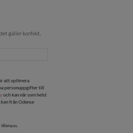
det gäller konfekt,
ör att optimera
a personuppgifter till
cy
och kan när som helst
icken från Odense
e
tillämpas.