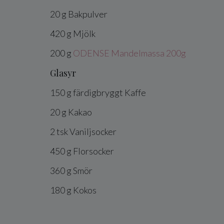
20
g
Bakpulver
420
g
Mjölk
200
g
ODENSE Mandelmassa 200g
Glasyr
150
g
färdigbryggt
Kaffe
20
g
Kakao
2
tsk
Vaniljsocker
450
g
Florsocker
360
g
Smör
180
g
Kokos