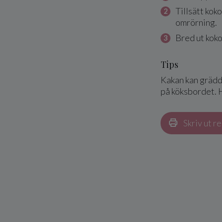
Tillsätt kok
omrörning.
Bred ut kok
Tips
Kakan kan grädd
på köksbordet. H
Skriv ut r