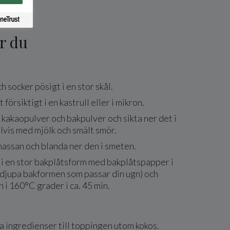
r du
h socker pösigt i en stor skål.
försiktigt i en kastrull eller i mikron.
 kakaopulver och bakpulver och sikta ner det i
vis med mjölk och smält smör.
assan och blanda ner den i smeten.
 i en stor bakplåtsform med bakplåtspapper i
 djupa bakformen som passar din ugn) och
 i 160°C grader i ca. 45 min.
a ingredienser till toppingen utom kokos.