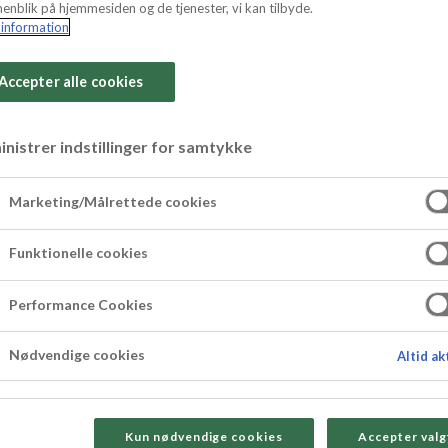
enblik på hjemmesiden og de tjenester, vi kan tilbyde.
information
Accepter alle cookies
 med mandelmas
nistrer indstillinger for samtykke
Marketing/Målrettede cookies
ssen, fotbollslaget, kollegorna eller till en födels
 klassikern Kärleksmums med mandelmassa, toppa
Funktionelle cookies
nte framträdande i smaken vilket gör den till en 
Performance Cookies
Nødvendige cookies
Altid ak
Kun nødvendige cookies
Accepter valg