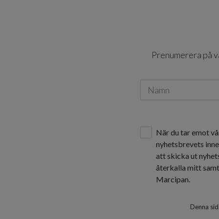
Prenumerera på vår
När du tar emot vå
nyhetsbrevets inne
att skicka ut nyhe
återkalla mitt sam
Marcipan.
Denna sid