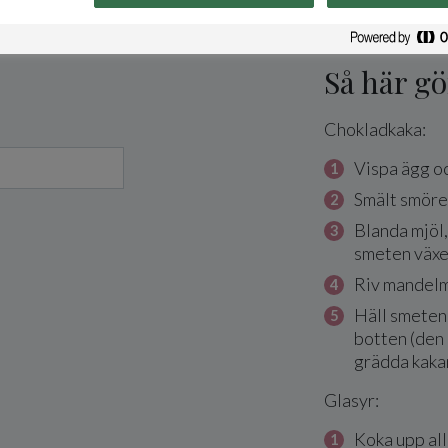
Så här gö
Chokladkaka:
Vispa ägg oc
Smält smöret 
Blanda mjöl,
smeten växel
Riv mandelm
Häll smeten
botten (den
grädda kakan
Glasyr:
Koka upp all