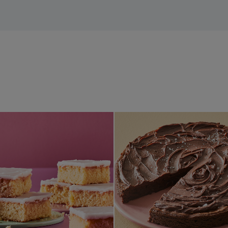
Mjuk citronkaka med glasyr
Brownie m