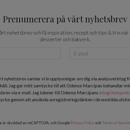
Prenumerera på vårt nyhetsbrev
t nyhetsbrev och få inspiration, recept och tips & trix när 
desserter och bakverk.
rt nyhetsbrev samlar vi in upplysningar om dig via analysverktyg f
håll. Jag ger mitt samtycke till att Odense Marcipan behandlar min
tsbrev via e-mail. Jag känner till Odense Marcipans
integritetspoli
tycke genom att använda avregistreringslänken i de enskilda utsk
a är skyddad av reCAPTCHA, och Google
Privacy Policy
och
Terms of Servic