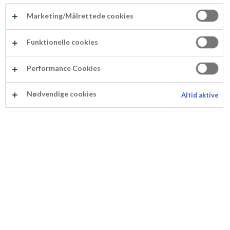
tillagning)
4
av 5 stjärnor baserat på
8
Marketing/Målrettede cookies
9 timmar
recensioner
Funktionelle cookies
Påsktårta med
Performance Cookies
chokladcreme
Nødvendige cookies
Altid aktive
Ingredienser
Receptet är beräknat för 10 personer
Tårtbotten