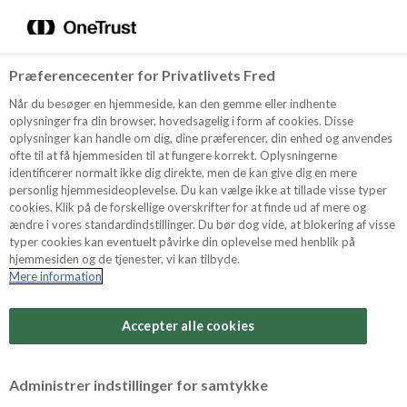
Menu
Vælg sprog
Søg
Præferencecenter for Privatlivets Fred
Recept
Når du besøger en hjemmeside, kan den gemme eller indhente
oplysninger fra din browser, hovedsagelig i form af cookies. Disse
oplysninger kan handle om dig, dine præferencer, din enhed og anvendes
ofte til at få hjemmesiden til at fungere korrekt. Oplysningerne
Produkter
identificerer normalt ikke dig direkte, men de kan give dig en mere
personlig hjemmesideoplevelse. Du kan vælge ikke at tillade visse typer
cookies. Klik på de forskellige overskrifter for at finde ud af mere og
ændre i vores standardindstillinger. Du bør dog vide, at blokering af visse
Tips och Trix
typer cookies kan eventuelt påvirke din oplevelse med henblik på
hjemmesiden og de tjenester, vi kan tilbyde.
Mere information
Svårighetsgrad
Om Odense Marcipan
Arbetstid
Accepter alle cookies
1 timmar
Betygsätt detta recept
Administrer indstillinger for samtykke
Tid totalt
(inkl. kylning, tining och