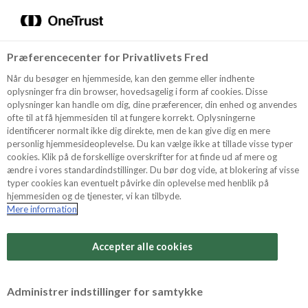
Menu
Vælg sprog
Søg
Præferencecenter for Privatlivets Fred
Recept
Når du besøger en hjemmeside, kan den gemme eller indhente
oplysninger fra din browser, hovedsagelig i form af cookies. Disse
oplysninger kan handle om dig, dine præferencer, din enhed og anvendes
ofte til at få hjemmesiden til at fungere korrekt. Oplysningerne
Produkter
identificerer normalt ikke dig direkte, men de kan give dig en mere
personlig hjemmesideoplevelse. Du kan vælge ikke at tillade visse typer
cookies. Klik på de forskellige overskrifter for at finde ud af mere og
ændre i vores standardindstillinger. Du bør dog vide, at blokering af visse
Tips och Trix
typer cookies kan eventuelt påvirke din oplevelse med henblik på
hjemmesiden og de tjenester, vi kan tilbyde.
Mere information
Svårighetsgrad
Om Odense Marcipan
Arbetstid
Accepter alle cookies
30 minuter
Betygsätt detta recept
Administrer indstillinger for samtykke
Tid totalt
(inkl. kylning, tining och