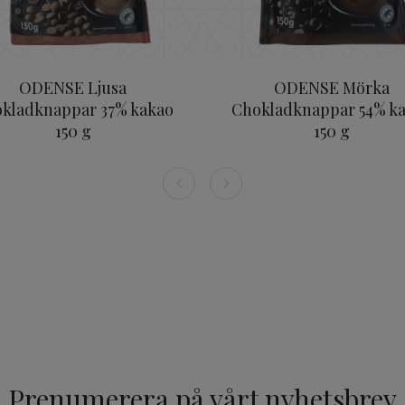
ODENSE Ljusa
ODENSE Mörka
kladknappar 37% kakao
Chokladknappar 54% k
150 g
150 g
Prenumerera på vårt nyhetsbrev