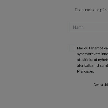
Prenumerera på vår
När du tar emot vå
nyhetsbrevets inne
att skicka ut nyhe
återkalla mitt sam
Marcipan.
Denna sid