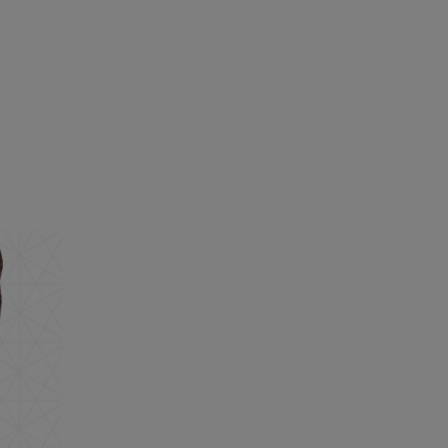
g
rka Chokladknappar 54% kakao 150 g