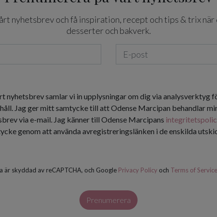
t nyhetsbrev och få inspiration, recept och tips & trix när 
desserter och bakverk.
rt nyhetsbrev samlar vi in upplysningar om dig via analysverktyg f
håll. Jag ger mitt samtycke till att Odense Marcipan behandlar min
tsbrev via e-mail. Jag känner till Odense Marcipans
integritetspoli
tycke genom att använda avregistreringslänken i de enskilda utsk
a är skyddad av reCAPTCHA, och Google
Privacy Policy
och
Terms of Servic
Prenumerera