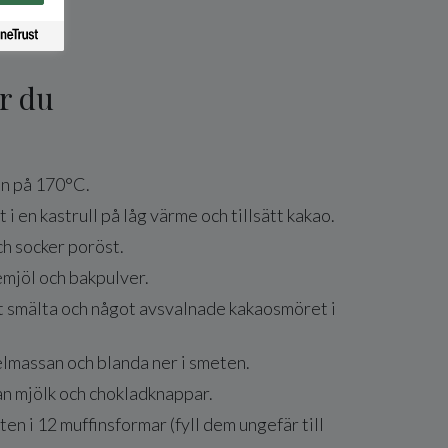
r du
en på 170°C.
 i en kastrull på låg värme och tillsätt kakao.
h socker poröst.
emjöl och bakpulver.
t smälta och något avsvalnade kakaosmöret i
lmassan och blanda ner i smeten.
an mjölk och chokladknappar.
en i 12 muffinsformar (fyll dem ungefär till