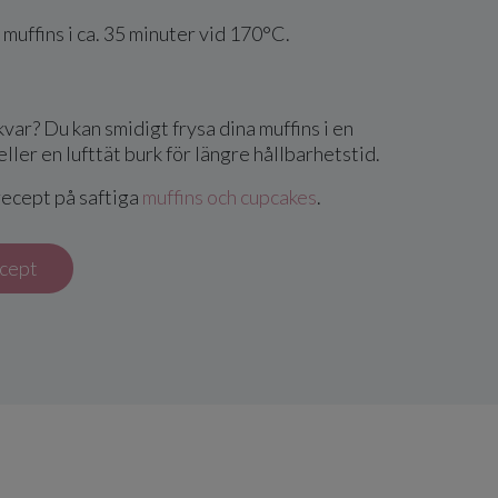
muffins i ca. 35 minuter vid 170°C.
kvar? Du kan smidigt frysa dina muffins i en
ller en lufttät burk för längre hållbarhetstid.
recept på saftiga
muffins och cupcakes
.
ecept