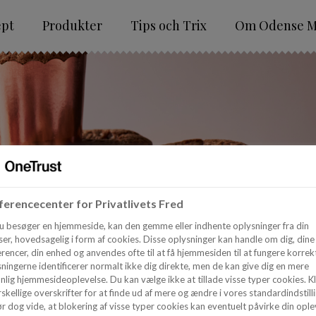
ept
Produkter
Tips och Trix
Om Odense M
erencecenter for Privatlivets Fred
u besøger en hjemmeside, kan den gemme eller indhente oplysninger fra din
er, hovedsagelig i form af cookies. Disse oplysninger kan handle om dig, dine
rencer, din enhed og anvendes ofte til at få hjemmesiden til at fungere korrekt
ningerne identificerer normalt ikke dig direkte, men de kan give dig en mere
nlig hjemmesideoplevelse. Du kan vælge ikke at tillade visse typer cookies. Kl
skellige overskrifter for at finde ud af mere og ændre i vores standardindstilli
r dog vide, at blokering af visse typer cookies kan eventuelt påvirke din ople