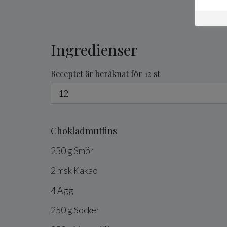
Ingredienser
Receptet är beräknat för 12 st
Chokladmuffins
250
g
Smör
2
msk
Kakao
4
Ägg
250
g
Socker