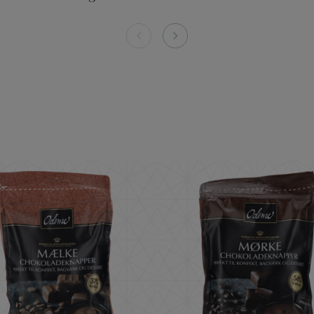
0g
ODENSE Ljusa Chokladknappar 37% kakao 150 
ODENSE Mö