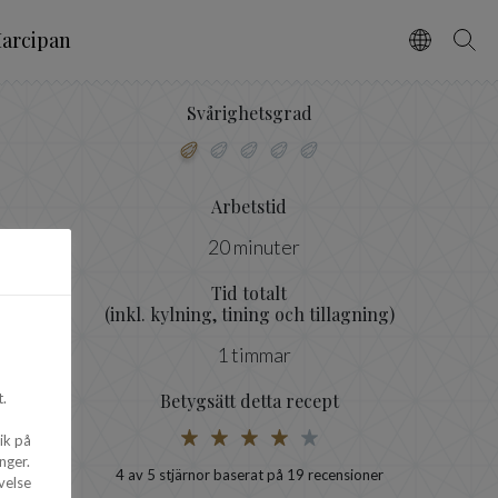
arcipan
Vælg spro
Søg
Svårighetsgrad
Arbetstid
20 minuter
Tid totalt
(inkl. kylning, tining och tillagning)
1 timmar
.
Betygsätt detta recept
ik på
nger.
4
av 5 stjärnor baserat på
19
recensioner
velse