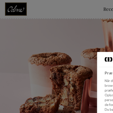
Rec
Præf
Når d
brows
præfe
Oplys
perso
de for
Du bø