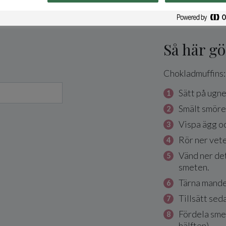
Så här gö
Chokladmuffins:
Sätt på ugn
Smält smöret
Vispa ägg oc
Rör ner vet
Vänd ner de
smeten.
Tärna mande
Tillsätt sed
Fördela smet
hälften).