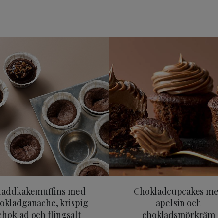
Kladdkakemuffins med chokladganache, krispig ch
Chokladcu
laddkakemuffins med
Chokladcupcakes m
okladganache, krispig
apelsin och
choklad och flingsalt
chokladsmörkräm