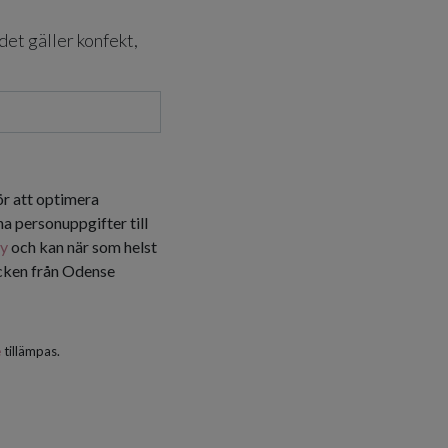
det gäller konfekt,
ör att optimera
a personuppgifter till
cy
och kan när som helst
icken från Odense
e
tillämpas.