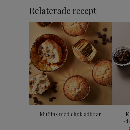
Relaterade recept
Muffins med chokladbitar
Muffins med chokladbitar
K
ch