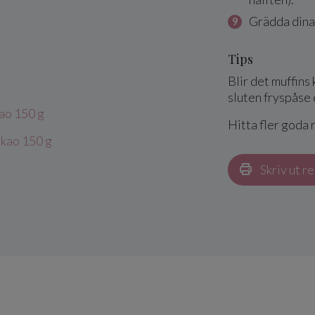
Grädda dina 
Tips
Blir det muffins 
sluten fryspåse e
ao 150 g
Hitta fler goda 
kao 150 g
Skriv ut r