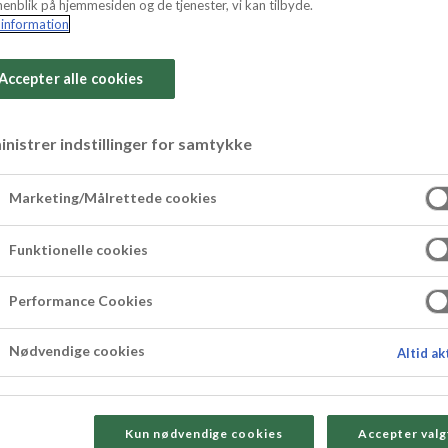
enblik på hjemmesiden og de tjenester, vi kan tilbyde.
information
Accepter alle cookies
ins med mandelm
nistrer indstillinger for samtykke
Marketing/Målrettede cookies
digt? Baka våra enkla chokladmuffins som innehål
nsen blir dessutom ännu saftigare med vår OD
Funktionelle cookies
iljen på till fika, till nästa kalas eller när du f
Performance Cookies
Nødvendige cookies
Altid ak
Kun nødvendige cookies
Accepter valg