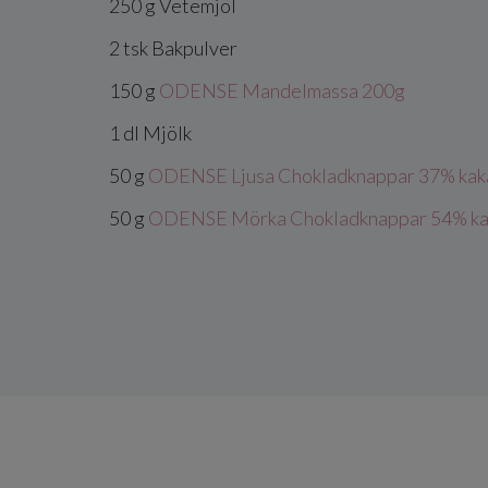
250
g
Vetemjöl
2
tsk
Bakpulver
150
g
ODENSE Mandelmassa 200g
1
dl
Mjölk
50
g
ODENSE Ljusa Chokladknappar 37% kak
50
g
ODENSE Mörka Chokladknappar 54% ka