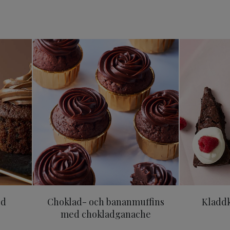
oklad och flingsalt
pcakes med apelsin och chokladsmörkräm
Choklad- och bananmuffins med
ed
Choklad- och bananmuffins
Kladd
med chokladganache