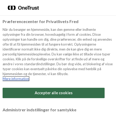
Menu
Vælg sprog
Søg
Præferencecenter for Privatlivets Fred
Recept
NYHET
Når du besøger en hjemmeside, kan den gemme eller indhente
oplysninger fra din browser, hovedsagelig i form af cookies. Disse
oplysninger kan handle om dig, dine præferencer, din enhed og anvendes
ofte til at få hjemmesiden til at fungere korrekt. Oplysningerne
Produkter
identificerer normalt ikke dig direkte, men de kan give dig en mere
personlig hjemmesideoplevelse. Du kan vælge ikke at tillade visse typer
cookies. Klik på de forskellige overskrifter for at finde ud af mere og
ændre i vores standardindstillinger. Du bør dog vide, at blokering af visse
Tips och Trix
typer cookies kan eventuelt påvirke din oplevelse med henblik på
hjemmesiden og de tjenester, vi kan tilbyde.
Mere information
Svårighetsgrad
Om Odense Marcipan
Arbetstid
Accepter alle cookies
1,5 timmar
Betygsätt detta recept
Administrer indstillinger for samtykke
Tid totalt
(inkl. kylning, tining och