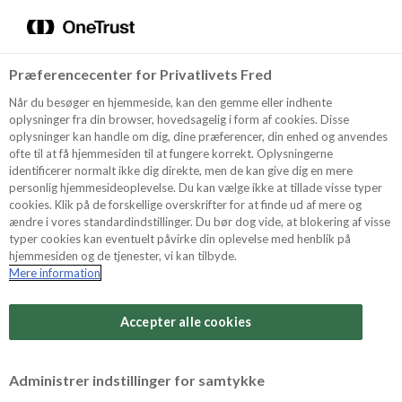
Menu
Vælg sprog
Søg
Præferencecenter for Privatlivets Fred
Recept
Når du besøger en hjemmeside, kan den gemme eller indhente
oplysninger fra din browser, hovedsagelig i form af cookies. Disse
oplysninger kan handle om dig, dine præferencer, din enhed og anvendes
ofte til at få hjemmesiden til at fungere korrekt. Oplysningerne
Produkter
identificerer normalt ikke dig direkte, men de kan give dig en mere
personlig hjemmesideoplevelse. Du kan vælge ikke at tillade visse typer
cookies. Klik på de forskellige overskrifter for at finde ud af mere og
ændre i vores standardindstillinger. Du bør dog vide, at blokering af visse
Tips och Trix
typer cookies kan eventuelt påvirke din oplevelse med henblik på
hjemmesiden og de tjenester, vi kan tilbyde.
Mere information
Svårighetsgrad
Om Odense Marcipan
Arbetstid
Accepter alle cookies
1,5 timmar
Betygsätt detta recept
Administrer indstillinger for samtykke
Tid totalt
(inkl. kylning, tining och