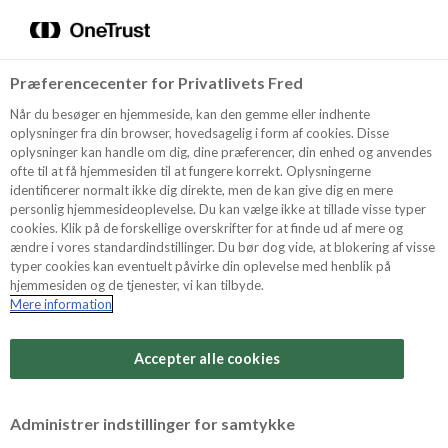
Menu
Vælg sprog
Søg
Præferencecenter for Privatlivets Fred
Recept
Når du besøger en hjemmeside, kan den gemme eller indhente
oplysninger fra din browser, hovedsagelig i form af cookies. Disse
oplysninger kan handle om dig, dine præferencer, din enhed og anvendes
ofte til at få hjemmesiden til at fungere korrekt. Oplysningerne
Produkter
identificerer normalt ikke dig direkte, men de kan give dig en mere
personlig hjemmesideoplevelse. Du kan vælge ikke at tillade visse typer
cookies. Klik på de forskellige overskrifter for at finde ud af mere og
ændre i vores standardindstillinger. Du bør dog vide, at blokering af visse
Tips och Trix
typer cookies kan eventuelt påvirke din oplevelse med henblik på
hjemmesiden og de tjenester, vi kan tilbyde.
Mere information
Svårighetsgrad
Om Odense Marcipan
Arbetstid
Accepter alle cookies
30 minuter
Betygsätt detta recept
Administrer indstillinger for samtykke
Tid totalt
(inkl. kylning, tining och