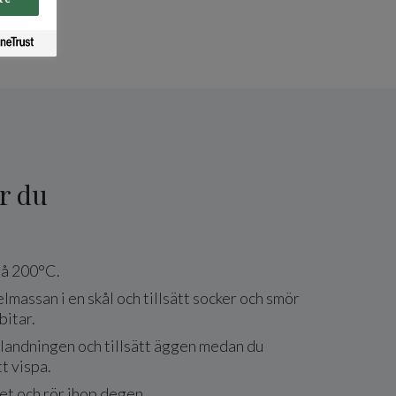
r du
på 200°C.
massan i en skål och tillsätt socker och smör
bitar.
blandningen och tillsätt äggen medan du
tt vispa.
let och rör ihop degen.