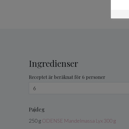
Ingredienser
Receptet är beräknat för 6 personer
Pajdeg
250
g
ODENSE Mandelmassa Lyx 300 g