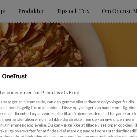
ept
Produkter
Tips och Trix
Om Odense M
erencecenter for Privatlivets Fred
u besøger en hjemmeside, kan den gemme eller indhente oplysninger fra din
er, hovedsagelig i form af cookies. Disse oplysninger kan handle om dig, dine
rencer, din enhed og anvendes ofte til at få hjemmesiden til at fungere korrekt
ningerne identificerer normalt ikke dig direkte, men de kan give dig en mere
nlig hjemmesideoplevelse. Du kan vælge ikke at tillade visse typer cookies. Kl
skellige overskrifter for at finde ud af mere og ændre i vores standardindstilli
r dog vide, at blokering af visse typer cookies kan eventuelt påvirke din ople