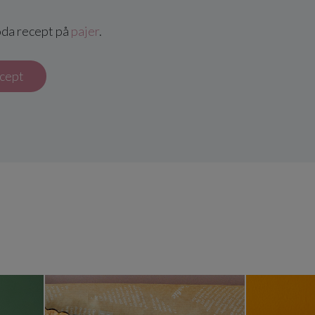
oda recept på
pajer
.
ecept
elkaka
Päronpaj med mandelmassa