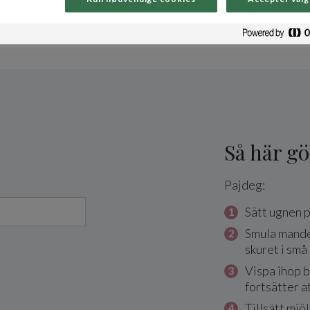
Så här gö
Pajdeg:
Sätt ugnen 
Smula mandel
skuret i små 
Vispa ihop 
fortsätter a
Tillsätt mjö