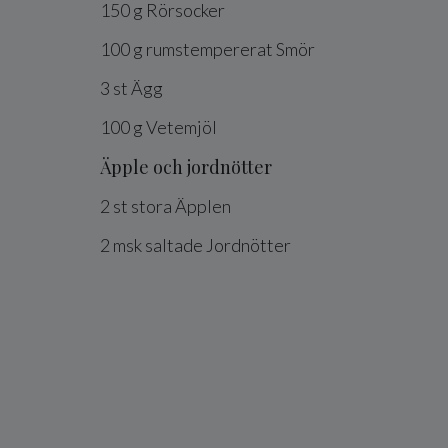
150
g
Rörsocker
100
g
rumstempererat
Smör
3
st
Ägg
100
g
Vetemjöl
Äpple och jordnötter
2
st
stora
Äpplen
2
msk
saltade
Jordnötter