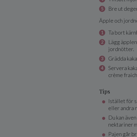
Bre ut dege
Äpple och jordn
Ta bort kärn
Lägg äpplena
jordnötter.
Grädda kakan 
Servera kaka
crème fraich
Tips
Istället för
eller andra 
Du kan även 
nektariner 
Pajen går bra