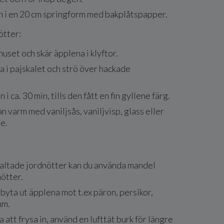
n i en 20 cm springform med bakplåtspapper.
ötter:
huset och skär äpplena i klyftor.
 i pajskalet och strö över hackade
i ca. 30 min, tills den fått en fin gyllene färg.
n varm med vaniljsås, vaniljvisp, glass eller
e.
 saltade jordnötter kan du använda mandel
nötter.
byta ut äpplena mot t.ex päron, persikor,
mm.
 att frysa in, använd en lufttät burk för längre