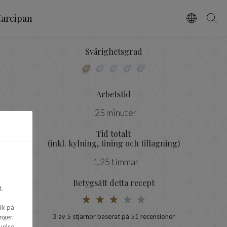
arcipan
Vælg spro
Søg
Svårighetsgrad
Arbetstid
25 minuter
Tid totalt
(inkl. kylning, tining och tillagning)
1,25 timmar
Betygsätt detta recept
.
ik på
3
av 5 stjärnor baserat på
51
recensioner
nger.
velse