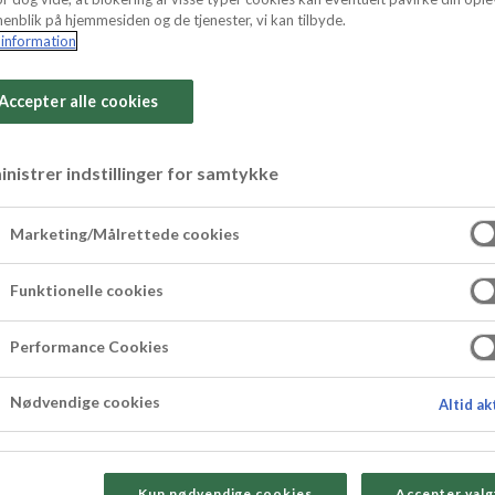
enblik på hjemmesiden og de tjenester, vi kan tilbyde.
information
Accepter alle cookies
 söt mandelmassa 
nistrer indstillinger for samtykke
Marketing/Målrettede cookies
Funktionelle cookies
roligt enkla äppelpaj som passar alla fikastunde
 lättsaltade jordnötter, vilket blir en otroligt 
Performance Cookies
r på god fika under sensommaren eller hösten för
Nødvendige cookies
Altid ak
ljvisp eller glass. Ett tips är att även testa ser
Kun nødvendige cookies
Accepter valg