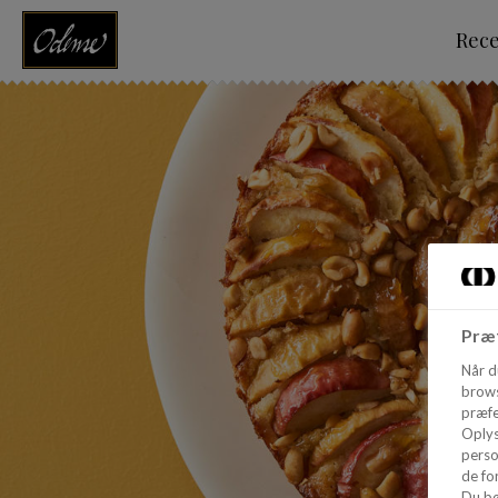
Rec
Præf
Når d
brows
præfe
Oplys
perso
de for
Du bø