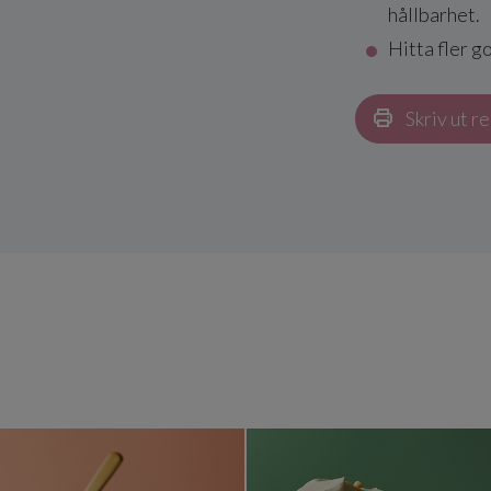
hållbarhet.
Hitta fler g
Skriv ut r
 och nougat
Enkel smulpaj med äpple och mandelmassa
Dansk äpp