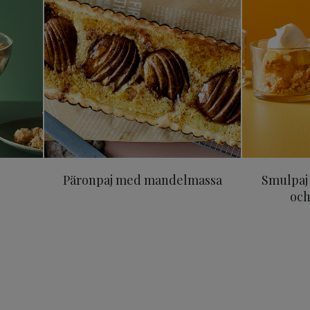
Päronpaj med mandelmassa
Smulpaj
oc