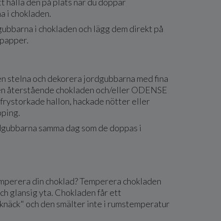
tt hålla den på plats när du doppar
a i chokladen.
ubbarna i chokladen och lägg dem direkt på
spapper.
en stelna och dekorera jordgubbarna med fina
en återstående chokladen och/eller ODENSE
 frystorkade hallon, hackade nötter eller
pping.
dgubbarna samma dag som de doppas i
emperera din choklad? Temperera chokladen
 och glansig yta. Chokladen får ett
"knäck" och den smälter inte i rumstemperatur