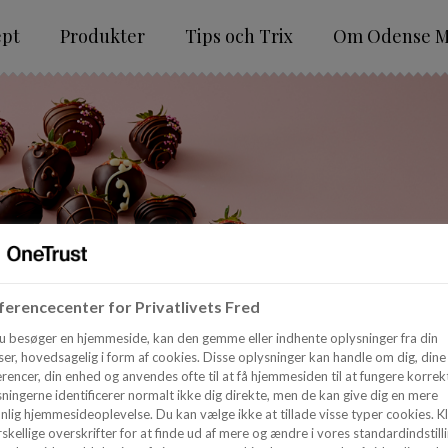
ept
Produkter
Tips och Trix
Om Odense M
erencecenter for Privatlivets Fred
u besøger en hjemmeside, kan den gemme eller indhente oplysninger fra din
er, hovedsagelig i form af cookies. Disse oplysninger kan handle om dig, dine
rencer, din enhed og anvendes ofte til at få hjemmesiden til at fungere korrekt
ningerne identificerer normalt ikke dig direkte, men de kan give dig en mere
nlig hjemmesideoplevelse. Du kan vælge ikke at tillade visse typer cookies. Kl
skellige overskrifter for at finde ud af mere og ændre i vores standardindstilli