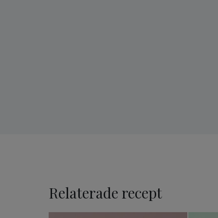
Relaterade recept
Små bakelser med jordgub