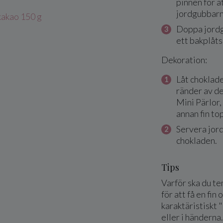
pinnen för a
jordgubbarn
akao 150 g
Doppa jordg
ett bakplåt
Dekoration:
Låt choklad
ränder av d
Mini Pärlor,
annan fin to
Servera jor
chokladen.
Tips
Varför ska du t
för att få en fin
karaktäristiskt 
eller i händerna.