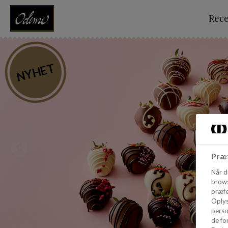
Rec
NYHET
Præf
Når d
brows
præfe
Oplys
perso
de for