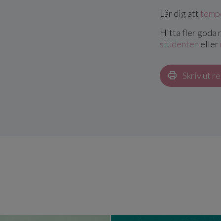
Lär dig att
temp
Hitta fler goda
studenten
eller
Skriv ut r
bar
Glassbar med ODENSE toppings
Enkel jor