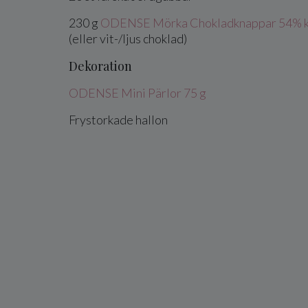
230
g
ODENSE Mörka Chokladknappar 54% k
(eller vit-/ljus choklad)
Dekoration
ODENSE Mini Pärlor 75 g
Frystorkade hallon