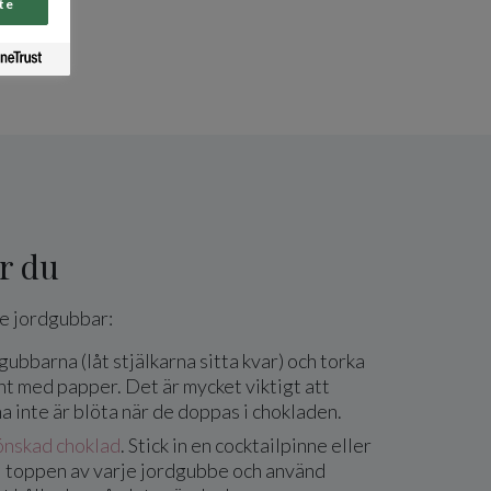
te
r du
 jordgubbar:
dgubbarna (låt stjälkarna sitta kvar) och torka
t med papper. Det är mycket viktigt att
 inte är blöta när de doppas i chokladen.
nskad choklad
. Stick in en cocktailpinne eller
i toppen av varje jordgubbe och använd