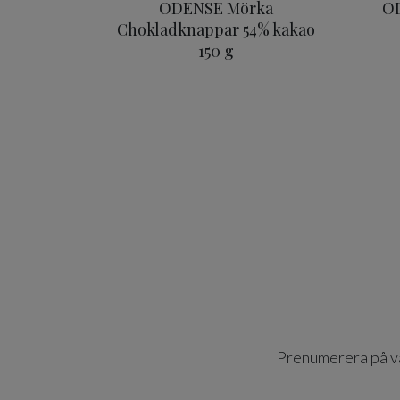
ODENSE Mörka
OD
Chokladknappar 54% kakao
150 g
Prenumerera på vår