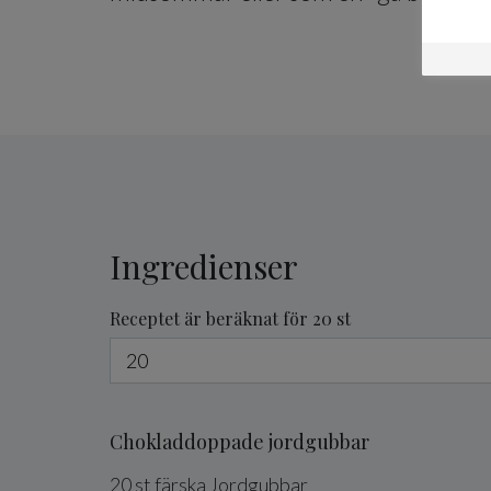
Ingredienser
Receptet är beräknat för 20 st
Chokladdoppade jordgubbar
20
st
färska
Jordgubbar