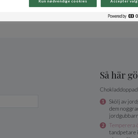
Kun nødvendige cookies
Accepter valg
Så här gö
Chokladdoppade
Skölj av jor
dem noggran
jordgubbarna
Temperera ö
tandpetare 