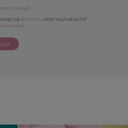
erera choklad
.
 recept på
desserter
, eller inspiration till
midsommar
.
ecept
dgubbspaj
Mazarinpaj med jordgubbar