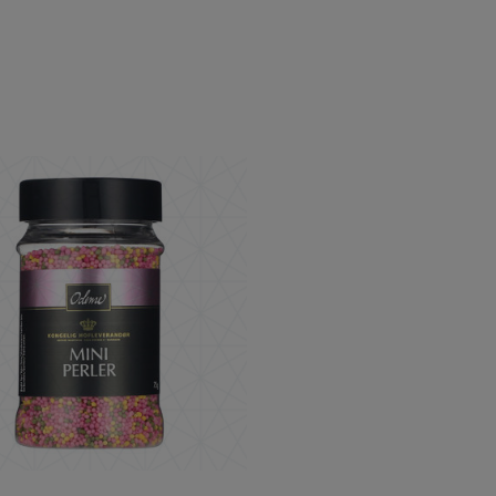
ppar 54% kakao 150 g
ODENSE Mini Pärlor 75 g