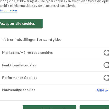
r dog vide, at blokering af visse typer cookies kan eventuelt påvirke din ople
enblik på hjemmesiden og de tjenester, vi kan tilbyde.
information
Accepter alle cookies
de jordgubbar
nistrer indstillinger for samtykke
Marketing/Målrettede cookies
 En klassiker som kombinerar söta, saftiga jor
judande, lätt och samtidigt lyxigt utseende. Med
Funktionelle cookies
yta och en fyllig smak som framhäver jordgubbarn
eller kombinera dem för ett extra dekorativt utsee
Performance Cookies
a vackra att servera, de går också snabbt att g
Nødvendige cookies
Altid ak
ackade nötter eller ringla choklad för en person
 är perfekta för festliga tillfällen, romantiska 
sent".