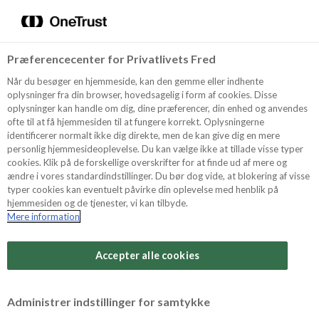
Menu
Vælg sprog
Søg
Præferencecenter for Privatlivets Fred
Recept
Når du besøger en hjemmeside, kan den gemme eller indhente
oplysninger fra din browser, hovedsagelig i form af cookies. Disse
Sjung om studentens
oplysninger kan handle om dig, dine præferencer, din enhed og anvendes
ofte til at få hjemmesiden til at fungere korrekt. Oplysningerne
lyckliga dag
Produkter
identificerer normalt ikke dig direkte, men de kan give dig en mere
personlig hjemmesideoplevelse. Du kan vælge ikke at tillade visse typer
cookies. Klik på de forskellige overskrifter for at finde ud af mere og
Att ta studenten markerar en viktig milstolpe – och
ændre i vores standardindstillinger. Du bør dog vide, at blokering af visse
Tips och Trix
bakverken vid festbordet förtjänar samma glädje
typer cookies kan eventuelt påvirke din oplevelse med henblik på
som dagen i sig. På sidan för studenten erbjuder
hjemmesiden og de tjenester, vi kan tilbyde.
Odense Marcipan inspiration och recept som lämpar
Mere information
sig för studentfestens buffé och söta avslutning. Där
Om Odense Marcipan
hittar du tårtor, små bakverk och desserter
Accepter alle cookies
utformade för att imponera och passa många gäster.
Recepten är uppbyggda med våra
premiumingredienser som marsipan, choklad och
Administrer indstillinger for samtykke
mandelmassa – och är tydligt utformade för festliga