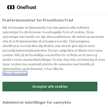
Menu
Vælg sprog
Søg
Præferencecenter for Privatlivets Fred
Recept
Når du besøger en hjemmeside, kan den gemme eller indhente
oplysninger fra din browser, hovedsagelig i form af cookies. Disse
oplysninger kan handle om dig, dine præferencer, din enhed og anvendes
ofte til at få hjemmesiden til at fungere korrekt. Oplysningerne
Produkter
identificerer normalt ikke dig direkte, men de kan give dig en mere
personlig hjemmesideoplevelse. Du kan vælge ikke at tillade visse typer
cookies. Klik på de forskellige overskrifter for at finde ud af mere og
ændre i vores standardindstillinger. Du bør dog vide, at blokering af visse
Tips och Trix
typer cookies kan eventuelt påvirke din oplevelse med henblik på
hjemmesiden og de tjenester, vi kan tilbyde.
Mere information
Svårighetsgrad
Om Odense Marcipan
Arbetstid
Accepter alle cookies
15 minuter
Betygsätt detta recept
Administrer indstillinger for samtykke
Tid totalt
(inkl. kylning, tining och