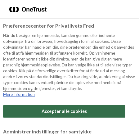
Menu
Vælg sprog
Søg
Præferencecenter for Privatlivets Fred
Recept
NYHET
Når du besøger en hjemmeside, kan den gemme eller indhente
oplysninger fra din browser, hovedsagelig i form af cookies. Disse
oplysninger kan handle om dig, dine præferencer, din enhed og anvendes
ofte til at få hjemmesiden til at fungere korrekt. Oplysningerne
Produkter
identificerer normalt ikke dig direkte, men de kan give dig en mere
personlig hjemmesideoplevelse. Du kan vælge ikke at tillade visse typer
cookies. Klik på de forskellige overskrifter for at finde ud af mere og
ændre i vores standardindstillinger. Du bør dog vide, at blokering af visse
Tips och Trix
typer cookies kan eventuelt påvirke din oplevelse med henblik på
hjemmesiden og de tjenester, vi kan tilbyde.
Mere information
Svårighetsgrad
Om Odense Marcipan
Arbetstid
Accepter alle cookies
2,5 timmar
Betygsätt detta recept
Administrer indstillinger for samtykke
Tid totalt
(inkl. kylning, tining och